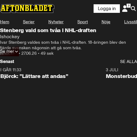
Logga in
Hem
Serier
Nyheter
Sport
Nöje
Livsstil
Stenberg vald som tvåa i NHL-draften
Ishockey
Ivar Stenberg valdes som tvåa i NHL-draften. 18-åringen blev den 
fjärde svensken någonsin att gå som tvåa. 
Se mer
Ishockey
•
27.06.26
•
49 sek
Senast
SE ALLA
I GÅR 11:33
2:08
3 JULI
Björck: ”Lättare att andas”
Monsterbud 