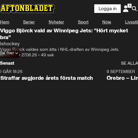
Logga in
Hem
Serier
Nyheter
Sport
Nöje
Livsstil
Viggo Björck vald av Winnipeg Jets: ”Hört mycket
bra”
Ishockey
Viggo Björck valdes som åtta i NHL-draften av Winnipeg Jets.
Se mer
Ishockey
•
27.06.26
•
49 sek
Senast
SE ALLA
I GÅR 18:26
2:19
9 SEPTEMBER
Plus
Straffar avgjorde årets första match
Örebro – Li