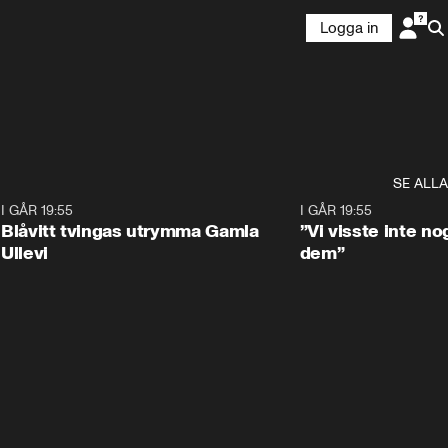
Logga in
SE ALLA
7
I GÅR 19:55
0:29
I GÅR 19:55
Blåvitt tvingas utrymma Gamla
”Vi visste inte n
Ullevi
dem”