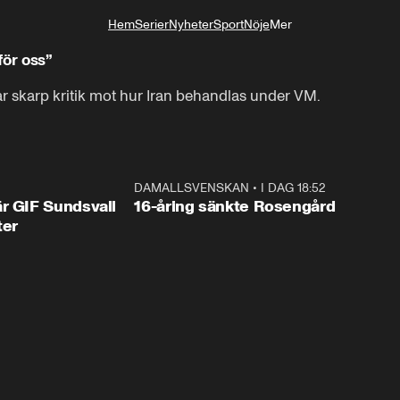
Hem
Serier
Nyheter
Sport
Nöje
Mer
Livsstil
för oss”
ar skarp kritik mot hur Iran behandlas under VM.
1:44
DAMALLSVENSKAN
•
I DAG 18:52
0:4
r GIF Sundsvall
16-åring sänkte Rosengård
ter