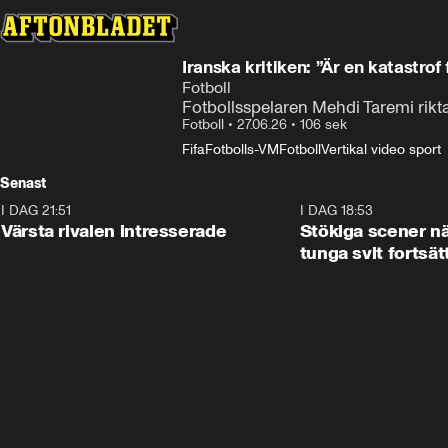
Iranska kritiken: ”Är en katastrof 
Fotboll
Fotbollsspelaren Mehdi Taremi rikt
Fotboll
•
27.06.26
•
106 sek
Fifa
Fotbolls-VM
Fotboll
Vertikal video sport
Senast
I DAG 21:51
0:31
I DAG 18:53
Värsta rivalen intresserade
Stökiga scener nä
tunga svit fortsät