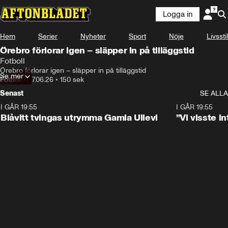
Logga in
Hem
Serier
Nyheter
Sport
Nöje
Livsstil
Örebro förlorar igen – släpper in på tilläggstid
Fotboll
Örebro förlorar igen – släpper in på tilläggstid
Se mer
Fotboll
•
27.06.26
•
150 sek
Senast
SE ALLA
I GÅR 19:55
0:29
I GÅR 19:55
Blåvitt tvingas utrymma Gamla Ullevi
”Vi visste 