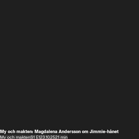
My och makten: Magdalena Andersson om Jimmie-hånet
My och makten
S1 E1
23.10.25
21 min