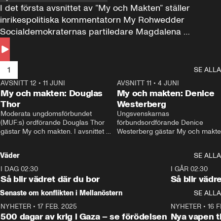
I det första avsnittet av ”My och Makten” ställer 
inrikespolitiska kommentatorn My Rohwedder 
Socialdemokraternas partiledare Magdalena 
Andersson till svars.
1
SE ALLA
AVSNITT 12
•
11 JUNI
26:27
AVSNITT 11
•
4 JUNI
2
My och makten: Douglas
My och makten: Denice
Thor
Westerberg
Moderata ungdomsförbundet 
Ungsvenskarnas 
(MUF:s) ordförande Douglas Thor 
förbundsordförande Denice 
gästar My och makten. I avsnittet 
Westerberg gästar My och makten.
diskuteras tonårsutvisningarna och 
avsnittet diskuteras migrationsfrå
hur Moderaterna ska locka väljare till 
och hur SD ska locka kvinnliga 
Väder
SE ALLA
valet i höst. 
väljare. 
I DAG 02:30
1:06
I GÅR 02:30
Så blir vädret där du bor
Så blir vädr
Senaste om konflikten i Mellanöstern
SE ALLA
NYHETER
•
17 FEB. 2025
0:45
NYHETER
•
16 F
500 dagar av krig i Gaza – se förödelsen
Nya vapen ti