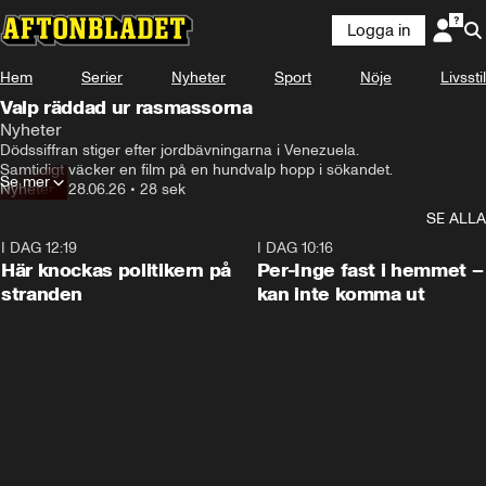
Logga in
Hem
Serier
Nyheter
Sport
Nöje
Livsstil
Valp räddad ur rasmassorna
Nyheter
Dödssiffran stiger efter jordbävningarna i Venezuela. 

Samtidigt väcker en film på en hundvalp hopp i sökandet.
Se mer
Nyheter
•
28.06.26
•
28 sek
SE ALLA
I DAG 12:19
0:45
I DAG 10:16
Här knockas politikern på
Per-Inge fast i hemmet –
stranden
kan inte komma ut