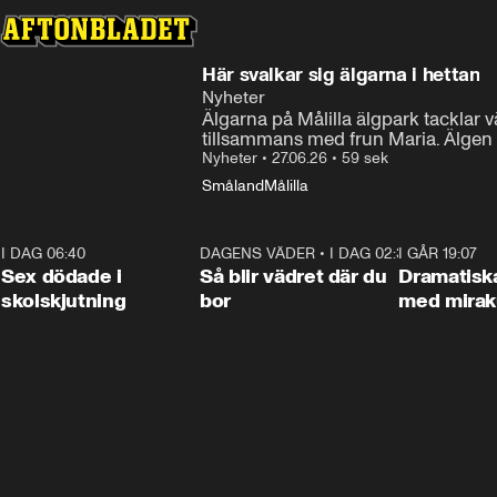
Här svalkar sig älgarna i hettan
Nyheter
Älgarna på Målilla älgpark tacklar
tillsammans med frun Maria. Älgen 
Nyheter
•
27.06.26
•
59 sek
Småland
Målilla
I DAG 06:40
0:47
DAGENS VÄDER
•
I DAG 02:30
1:06
I GÅR 19:07
Sex dödade i
Så blir vädret där du
Dramatisk
skolskjutning
bor
med miraku