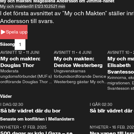
My och makten: Magdalena Andersson om Jimmie-hånet
My och makten
S1 E1
23.10.25
21 min
I det första avsnittet av ”My och Makten” ställe
Andersson till svars.
Spela upp
1
Säsong
AVSNITT 12
•
11 JUNI
26:27
AVSNITT 11
•
4 JUNI
23:40
AVSNITT 10
•
My och makten:
My och makten:
My och ma
Douglas Thor
Denice Westerberg
Elisabeth
Moderata 
Ungsvenskarnas 
Svantess
ungdomsförbundet (MUF:s) 
förbundsordförande Denice 
Kvinnorna, ek
ordförande Douglas Thor 
Westerberg gästar My och 
migrationen. E
gästar My och makten. I 
makten. I avsnittet 
Svantesson stäl
avsnittet diskuteras 
diskuteras migrationsfrågan 
när finansmini
Väder
tonårsutvisningarna och hur 
och hur SD ska locka 
Moderaterna ska locka 
kvinnliga väljare. 
I DAG 02:30
1:06
I GÅR 02:30
väljare till valet i höst. 
Så blir vädret där du bor
Så blir vädret där
Senaste om konflikten i Mellanöstern
NYHETER
•
17 FEB. 2025
0:45
NYHETER
•
16 FEB. 20
500 dagar av krig i Gaza – se
Nya vapen till Isr