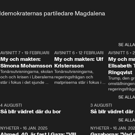
aldemokraternas partiledare Magdalena 
SE ALLA
7
AVSNITT 7
•
19 FEBRUARI
24:30
AVSNITT 6
•
12 FEBRUARI
27:30
AVSNITT 5
•
My och makten:
My och makten: Ulf
My och ma
Simona Mohamsson
Kristersson
Elisabeth
 
Tonårsutvisningarna, skolan 
Tonårsutvisningarna, 
Ringqvist
och och krisen i Liberalerna 
regeringsfrågan och 
Trump, den gr
står i fokus i det sjunde 
matpriserna står i fokus i 
omställningen
avsnittet av ”My och 
det sjätte avsnittet av ”My 
regeringsfråga
makten”. Se när 
och makten”. Se när 
centrum i det 
SE ALLA
Aftonbladets inrikespolitiska 
Aftonbladets inrikespolitiska 
avsnittet av ”
kommentator My 
kommentator My 
6
4 AUGUSTI
1:06
3 AUGUSTI
Makten”. Se nä
Rohwedder ställer 
Rohwedder ställer 
Så blir vädret där du bor
Så blir vädret där
Aftonbladets in
utbildnings- och 
statsminister Ulf Kristersson 
kommentator 
SE ALLA
integrationsminister Simona 
till svars.
Rohwedder stäl
Mohamsson till svars.
Centerpartiets
2
NYHETER
•
16 JAN. 2025
1:01
NYHETER
•
16 JAN. 20
Thand Ring till
Ahmed, 40, är fast i Gaza: ”Vill
Gazaborna: ”Vad s