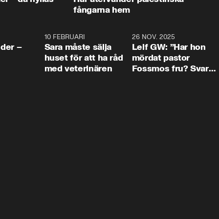
fångarna hem
4:24
10 FEBRUARI
4:13
26 NOV. 2025
8:1
der –
Sara måste sälja
Leif GW: ”Har hon
huset för att ha råd
mördat pastor
med veterinären
Fossmos fru? Svar
nej.”