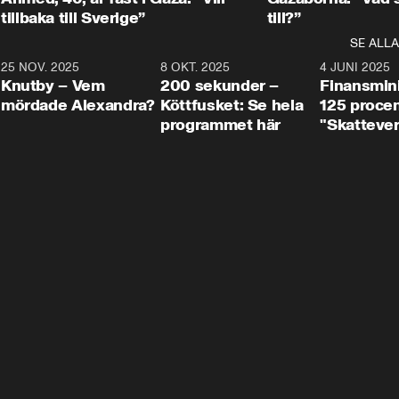
tillbaka till Sverige”
till?”
SE ALLA
3
25 NOV. 2025
31:05
8 OKT. 2025
4:29
4 JUNI 2025
Knutby – Vem
200 sekunder –
Finansmin
mördade Alexandra?
Köttfusket: Se hela
125 procent
programmet här
"Skattever
viktig uppg