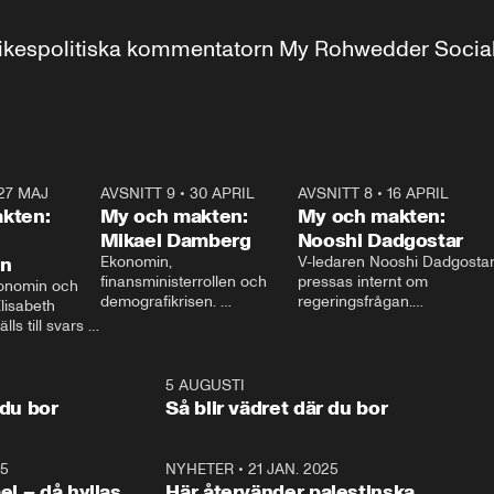
r inrikespolitiska kommentatorn My Rohwedder Soci
27 MAJ
3:51
AVSNITT 9
•
30 APRIL
24:00
AVSNITT 8
•
16 APRIL
25:1
kten:
My och makten:
My och makten:
Mikael Damberg
Nooshi Dadgostar
on
Ekonomin, 
V-ledaren Nooshi Dadgostar
finansministerrollen och 
pressas internt om 
onomin och 
demografikrisen. 
regeringsfrågan.

lisabeth 
Oppositionen ställs till svars 
I Aftonbladets 
ls till svars 
när Socialdemokraternas 
partiledarutfrågning ”My 
stern gästar 
Mikael Damberg gästar My 
och Makten” sätter hon ner 
My och Makten. 
och Makten. 
foten mot kritikerna:

1:06
5 AUGUSTI
1:0
– Vi ställer upp i val. Ska vi 
 du bor
Så blir vädret där du bor
vara med så sitter vi förstås 
25
1:22
NYHETER
•
21 JAN. 2025
0:5
ael – då hyllas
Här återvänder palestinska