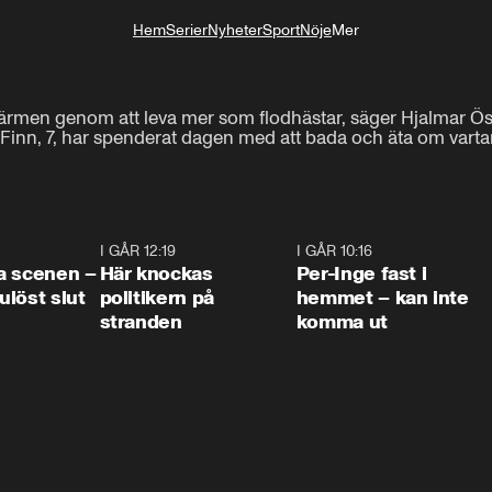
Hem
Serier
Nyheter
Sport
Nöje
Mer
Livsstil
 värmen genom att leva mer som flodhästar, säger Hjalmar Ös
Finn, 7, har spenderat dagen med att bada och äta om varta
0:42
I GÅR 12:19
0:45
I GÅR 10:16
1:2
a scenen –
Här knockas
Per-Inge fast i
löst slut
politikern på
hemmet – kan inte
stranden
komma ut