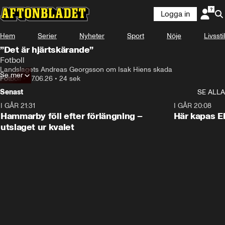
Logga in
Hem
Serier
Nyheter
Sport
Nöje
Livsstil
”Det är hjärtskärande”
Fotboll
Landslagets Andreas Georgsson om Isak Hiens skada
Se mer
Fotboll
•
27.06.26
•
24 sek
Senast
SE ALLA
I GÅR 21:31
1:28
I GÅR 20:08
Hammarby föll efter förlängning –
Här kapas El
utslaget ur kvalet