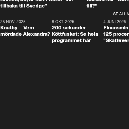
tillbaka till Sverige”
till?”
SE ALLA
3
25 NOV. 2025
31:05
8 OKT. 2025
4:29
4 JUNI 2025
Knutby – Vem
200 sekunder –
Finansmin
mördade Alexandra?
Köttfusket: Se hela
125 procent
programmet här
"Skattever
viktig uppg