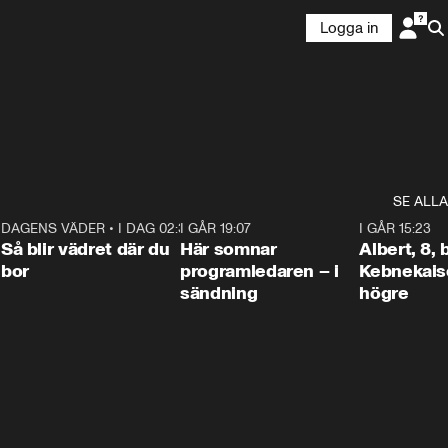
Logga in
SE ALLA
6
DAGENS VÄDER
•
I DAG 02:30
1:06
I GÅR 19:07
0:45
I GÅR 15:23
Så blir vädret där du
Här somnar
Albert, 8,
bor
programledaren – i
Kebnekaise
sändning
högre