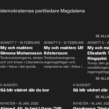
aldemokraternas partiledare Magdalena 
SE ALLA
7
AVSNITT 7
•
19 FEBRUARI
24:30
AVSNITT 6
•
12 FEBRUARI
27:30
AVSNITT 5
•
My och makten:
My och makten: Ulf
My och ma
Simona Mohamsson
Kristersson
Elisabeth
 
Tonårsutvisningarna, skolan 
Tonårsutvisningarna, 
Ringqvist
och och krisen i Liberalerna 
regeringsfrågan och 
Trump, den gr
står i fokus i det sjunde 
matpriserna står i fokus i 
omställningen
avsnittet av ”My och 
det sjätte avsnittet av ”My 
regeringsfråga
makten”. Se när 
och makten”. Se när 
centrum i det 
SE ALLA
Aftonbladets inrikespolitiska 
Aftonbladets inrikespolitiska 
avsnittet av ”
kommentator My 
kommentator My 
6
5 AUGUSTI
1:06
4 AUGUSTI
Makten”. Se nä
Rohwedder ställer 
Rohwedder ställer 
Så blir vädret där du bor
Så blir vädret där
Aftonbladets in
utbildnings- och 
statsminister Ulf Kristersson 
kommentator 
SE ALLA
integrationsminister Simona 
till svars.
Rohwedder stäl
Mohamsson till svars.
Centerpartiets
2
NYHETER
•
16 JAN. 2025
1:01
NYHETER
•
16 JAN. 20
Thand Ring till
Ahmed, 40, är fast i Gaza: ”Vill
Gazaborna: ”Vad s