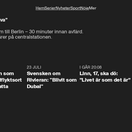
Hem
Serier
Nyheter
Sport
Nöje
Mer
Livsstil
ova”
 till Berlin – 30 minuter innan avfärd.

ärer på centralstationen. 
1:24
23 JULI
1:42
I GÅR 20:08
4:3
n som
Svensken om
Linn, 17, ska dö:
llflyktsort
Rivieran: "Blivit som
”Livet är som det är”
atta
Dubai"