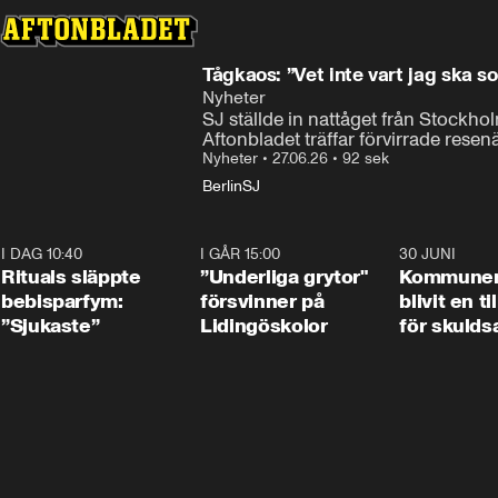
Tågkaos: ”Vet inte vart jag ska s
Nyheter
SJ ställde in nattåget från Stockholm
Aftonbladet träffar förvirrade resen
Nyheter
•
27.06.26
•
92 sek
Berlin
SJ
I DAG 10:40
1:01
I GÅR 15:00
1:07
30 JUNI
Rituals släppte
”Underliga grytor"
Kommune
bebisparfym:
försvinner på
blivit en ti
”Sjukaste”
Lidingöskolor
för skulds