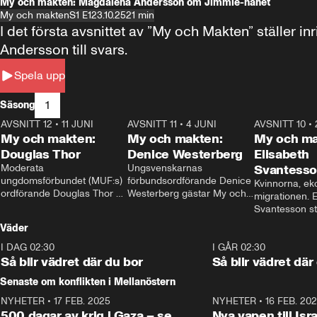
My och makten: Magdalena Andersson om Jimmie-hånet
My och makten
S1 E1
23.10.25
21 min
I det första avsnittet av ”My och Makten” ställe
Andersson till svars.
Spela upp
1
Säsong
AVSNITT 12
•
11 JUNI
26:27
AVSNITT 11
•
4 JUNI
23:40
AVSNITT 10
•
My och makten:
My och makten:
My och ma
Douglas Thor
Denice Westerberg
Elisabeth
Moderata 
Ungsvenskarnas 
Svantess
ungdomsförbundet (MUF:s) 
förbundsordförande Denice 
Kvinnorna, ek
ordförande Douglas Thor 
Westerberg gästar My och 
migrationen. E
gästar My och makten. I 
makten. I avsnittet 
Svantesson stäl
avsnittet diskuteras 
diskuteras migrationsfrågan 
när finansmini
Väder
tonårsutvisningarna och hur 
och hur SD ska locka 
Moderaterna ska locka 
kvinnliga väljare. 
I DAG 02:30
1:06
I GÅR 02:30
väljare till valet i höst. 
Så blir vädret där du bor
Så blir vädret där
Senaste om konflikten i Mellanöstern
NYHETER
•
17 FEB. 2025
0:45
NYHETER
•
16 FEB. 20
500 dagar av krig i Gaza – se
Nya vapen till Isr