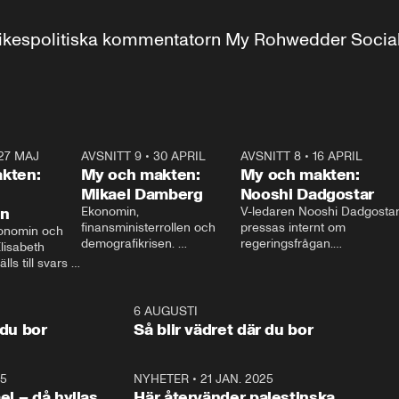
r inrikespolitiska kommentatorn My Rohwedder Soci
27 MAJ
3:51
AVSNITT 9
•
30 APRIL
24:00
AVSNITT 8
•
16 APRIL
25:1
kten:
My och makten:
My och makten:
Mikael Damberg
Nooshi Dadgostar
on
Ekonomin, 
V-ledaren Nooshi Dadgostar
finansministerrollen och 
pressas internt om 
onomin och 
demografikrisen. 
regeringsfrågan.

lisabeth 
Oppositionen ställs till svars 
I Aftonbladets 
ls till svars 
när Socialdemokraternas 
partiledarutfrågning ”My 
stern gästar 
Mikael Damberg gästar My 
och Makten” sätter hon ner 
My och Makten. 
och Makten. 
foten mot kritikerna:

1:06
6 AUGUSTI
1:0
– Vi ställer upp i val. Ska vi 
 du bor
Så blir vädret där du bor
vara med så sitter vi förstås 
25
1:22
NYHETER
•
21 JAN. 2025
0:5
ael – då hyllas
Här återvänder palestinska