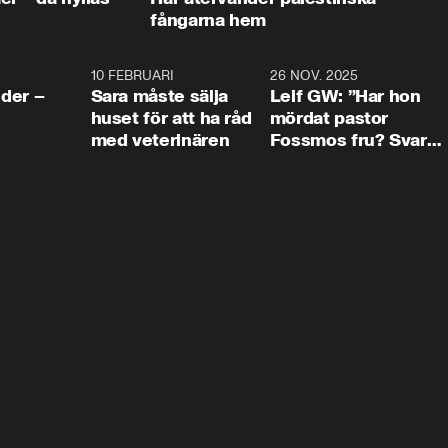
fångarna hem
4:24
10 FEBRUARI
4:13
26 NOV. 2025
8:1
der –
Sara måste sälja
Leif GW: ”Har hon
huset för att ha råd
mördat pastor
med veterinären
Fossmos fru? Svar
nej.”