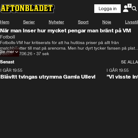
Logga in
Hem
Serier
Nyheter
Sport
Nöje
Livsstil
När man inser hur mycket pengar man bränt på VM
Fotboll
Fotbolls-VM har kritiserats för att ha hutlösa priser på allt från 
matchbiljetter till mat på arenorna. Men hur dyrt tycker fansen på plats 
Se mer
Fotboll
•
27.06.26
att det är? 
•
37 sek
Senast
SE ALLA
I GÅR 19:55
0:29
I GÅR 19:55
Blåvitt tvingas utrymma Gamla Ullevi
”Vi visste 