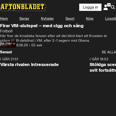
Logga in
Hem
Serier
Nyheter
Sport
Nöje
Livsstil
Firar VM-slutspel – med cigg och sång
Fotboll
Här firar de kroatiska fansen efter att det blivit klart att Kroatien är 
vidare till 16-delsfinal i VM, efter 2–1 segern mot Ghana. 
Se mer
Fotboll
•
28.06.26
•
55 sek
Senast
SE ALLA
I GÅR 21:51
0:31
I GÅR 18:53
Värsta rivalen intresserade
Stökiga sce
svit fortsätt