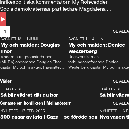
inrikespolitiska kommentatorn My Rohwedder 
Socialdemokraternas partiledare Magdalena 
Andersson till svars.
1
SE ALLA
AVSNITT 12
•
11 JUNI
26:27
AVSNITT 11
•
4 JUNI
2
My och makten: Douglas
My och makten: Denice
Thor
Westerberg
Moderata ungdomsförbundet 
Ungsvenskarnas 
(MUF:s) ordförande Douglas Thor 
förbundsordförande Denice 
gästar My och makten. I avsnittet 
Westerberg gästar My och makten.
diskuteras tonårsutvisningarna och 
avsnittet diskuteras migrationsfrå
hur Moderaterna ska locka väljare till 
och hur SD ska locka kvinnliga 
Väder
SE ALLA
valet i höst. 
väljare. 
I DAG 02:30
1:06
I GÅR 02:30
Så blir vädret där du bor
Så blir vädr
Senaste om konflikten i Mellanöstern
SE ALLA
NYHETER
•
17 FEB. 2025
0:45
NYHETER
•
16 F
500 dagar av krig i Gaza – se förödelsen
Nya vapen ti