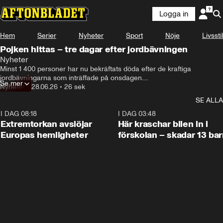
Logga in
Hem
Serier
Nyheter
Sport
Nöje
Livsstil
Pojken hittas – tre dagar efter jordbävningen
Nyheter
Minst 1 400 personer har nu bekräftats döda efter de kraftiga 
jordbävningarna som inträffade på onsdagen.

Se mer
Över 3 200 har skadats och över 50 000 personer saknas fortfarande.
Nyheter
•
28.06.26
•
26 sek
SE ALLA
I DAG 08:18
0:53
I DAG 03:48
Extremtorkan avslöjar
Här kraschar bilen in i
Europas hemligheter
förskolan – skadar 13 bar