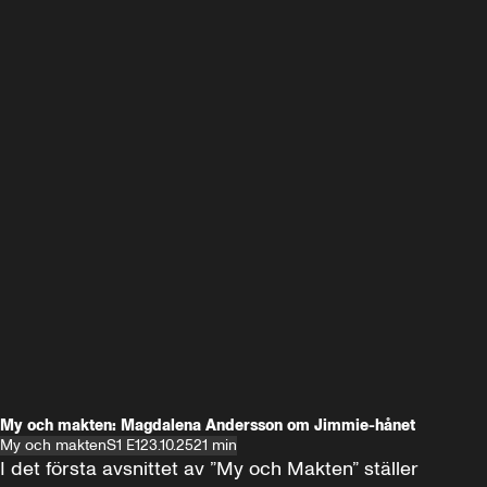
My och makten: Magdalena Andersson om Jimmie-hånet
My och makten
S1 E1
23.10.25
21 min
I det första avsnittet av ”My och Makten” ställer 