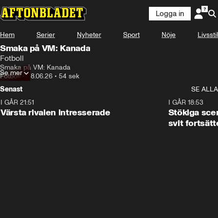
Logga in
Hem
Serier
Nyheter
Sport
Nöje
Livsstil
Smaka på VM: Kanada
Fotboll
Smaka på VM: Kanada
Se mer
Fotboll
•
28.06.26
•
54 sek
Senast
SE ALLA
I GÅR 21:51
0:31
I GÅR 18:53
Värsta rivalen intresserade
Stökiga sce
svit fortsätt