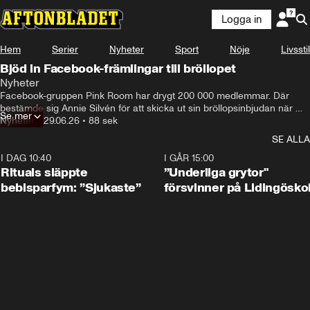
Logga in
Hem
Serier
Nyheter
Sport
Nöje
Livsstil
Bjöd in Facebook-främlingar till bröllopet
Nyheter
Facebook-gruppen Pink Room har drygt 200 000 medlemmar. Där 
bestämde sig Annie Silvén för att skicka ut sin bröllopsinbjudan när 
Se mer
vigseln, som först ställts in, i sista sekund blev av. Och drygt 30 
Nyheter
•
29.06.26
•
88 sek
främlingar dök upp i kyrkan. ”Min tanke är att det här kanske kan bli en 
SE ALLA
liten trend för de som inte har en så stor familj eller som min man som 
inte har sin familj i landet. Då kan man rida på vågen att det finns 
I DAG 10:40
1:01
I GÅR 15:00
människor som är kärleksfulla och ställer upp”, säger hon.
Rituals släppte
”Underliga grytor"
bebisparfym: ”Sjukaste”
försvinner på Lidingösko