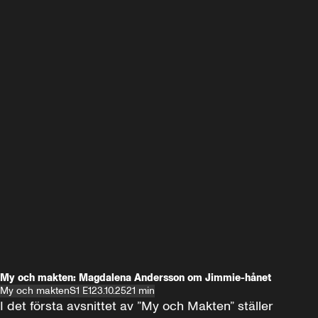
My och makten: Magdalena Andersson om Jimmie-hånet
My och makten
S1 E1
23.10.25
21 min
I det första avsnittet av ”My och Makten” ställer 