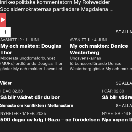
inrikespolitiska kommentatorn My Rohwedder 
Socialdemokraternas partiledare Magdalena 
Andersson till svars.
1
SE ALLA
AVSNITT 12
•
11 JUNI
26:27
AVSNITT 11
•
4 JUNI
2
My och makten: Douglas
My och makten: Denice
Thor
Westerberg
Moderata ungdomsförbundet 
Ungsvenskarnas 
(MUF:s) ordförande Douglas Thor 
förbundsordförande Denice 
gästar My och makten. I avsnittet 
Westerberg gästar My och makten.
diskuteras tonårsutvisningarna och 
avsnittet diskuteras migrationsfrå
hur Moderaterna ska locka väljare till 
och hur SD ska locka kvinnliga 
Väder
SE ALLA
valet i höst. 
väljare. 
I DAG 02:30
1:06
I GÅR 02:30
Så blir vädret där du bor
Så blir vädr
Senaste om konflikten i Mellanöstern
SE ALLA
NYHETER
•
17 FEB. 2025
0:45
NYHETER
•
16 F
500 dagar av krig i Gaza – se förödelsen
Nya vapen ti