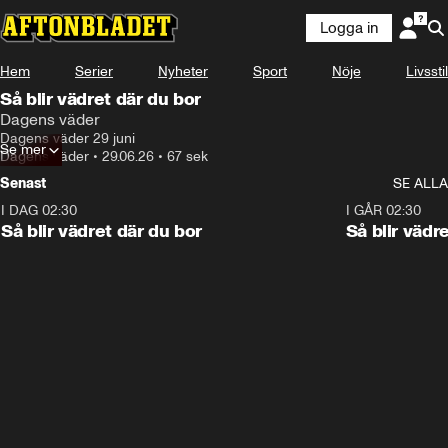
Logga in
Hem
Serier
Nyheter
Sport
Nöje
Livsstil
Så blir vädret där du bor
Dagens väder
Dagens väder 29 juni
Se mer
Dagens väder
•
29.06.26
•
67 sek
Senast
SE ALLA
I DAG 02:30
1:06
I GÅR 02:30
Så blir vädret där du bor
Så blir vädr