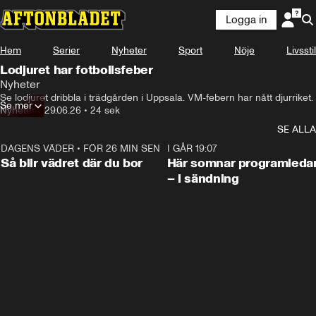
Logga in
Hem
Serier
Nyheter
Sport
Nöje
Livsstil
Lodjuret har fotbollsfeber
Nyheter
Se lodjuret dribbla i trädgården i Uppsala. VM-febern har nått djurriket.
Se mer
Nyheter
•
29.06.26
•
24 sek
SE ALLA
DAGENS VÄDER
•
FÖR 26 MIN SEN
1:06
I GÅR 19:07
Så blir vädret där du bor
Här somnar programleda
– i sändning