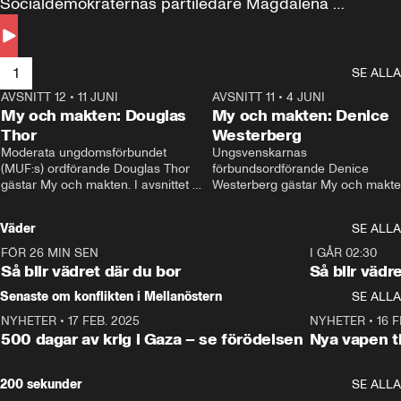
Socialdemokraternas partiledare Magdalena 
Andersson till svars.
1
SE ALLA
AVSNITT 12
•
11 JUNI
26:27
AVSNITT 11
•
4 JUNI
2
My och makten: Douglas
My och makten: Denice
Thor
Westerberg
Moderata ungdomsförbundet 
Ungsvenskarnas 
(MUF:s) ordförande Douglas Thor 
förbundsordförande Denice 
gästar My och makten. I avsnittet 
Westerberg gästar My och makten.
diskuteras tonårsutvisningarna och 
avsnittet diskuteras migrationsfrå
hur Moderaterna ska locka väljare till 
och hur SD ska locka kvinnliga 
Väder
SE ALLA
valet i höst. 
väljare. 
FÖR 26 MIN SEN
1:06
I GÅR 02:30
Så blir vädret där du bor
Så blir vädr
Senaste om konflikten i Mellanöstern
SE ALLA
NYHETER
•
17 FEB. 2025
0:45
NYHETER
•
16 F
500 dagar av krig i Gaza – se förödelsen
Nya vapen ti
200 sekunder
SE ALLA