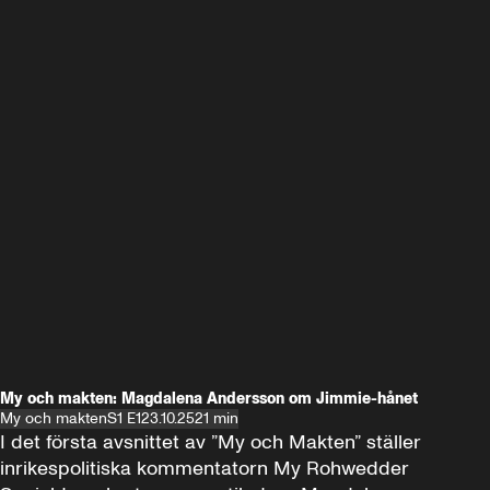
My och makten: Magdalena Andersson om Jimmie-hånet
My och makten
S1 E1
23.10.25
21 min
I det första avsnittet av ”My och Makten” ställer 
inrikespolitiska kommentatorn My Rohwedder 