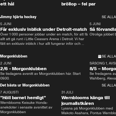
ett hål
bröllop – fel par
Jimmy hjärta hockey
SE ALLA
5 JUNI
11:14
5 JUNI
Får exklusiv inblick under Detroit-match
Så förvandl
Över 1 000 personer jobbar under en match, för att få 
Otroliga jobbet
allt att gå runt i Little Ceasars Arena i Detroit. Vi har 
fått en exklusiv inblick i hur allt fungerar inför och 
under match i världens bästa hockeyliga
Morgonklubben
SE ALLA
2 JUNI
SÄSONG 1, AVSN
2/6 - Morgonklubben
8/5 – Morg
Se tisdagens avsnitt av Morgonklubben här. Start 
Se fredagens av
09.00. 
Det bästa ur Morgonklubben
SE ALLA
7 AUGUSTI
1:14
31 JULI
”Höll barnet hemligt”
Wernblooms känga till
Wernblooms Keisuke Honda-
journalistkåren
anekdoter i senaste avsnittet av 
Lyssna på Morgonklubben med 
Morgonklubben
Makoto Asahara, Pontus Wernblo