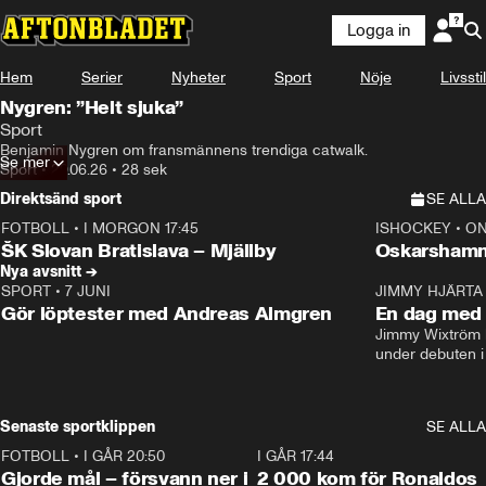
Logga in
Hem
Serier
Nyheter
Sport
Nöje
Livsstil
Nygren: ”Helt sjuka”
Sport
Benjamin Nygren om fransmännens trendiga catwalk.
Se mer
Sport
•
29.06.26
•
28 sek
Direktsänd sport
SE ALLA
FOTBOLL
•
I MORGON 17:45
ISHOCKEY
•
ON
Plus
Plus
ŠK Slovan Bratislava – Mjällby
Oskarshamn
Nya avsnitt →
SPORT
•
7 JUNI
16:36
JIMMY HJÄRTA
Gör löptester med Andreas Almgren
En dag med 
Jimmy Wixtröm 
under debuten i
Senaste sportklippen
SE ALLA
FOTBOLL
•
I GÅR 20:50
0:31
I GÅR 17:44
Gjorde mål – försvann ner i
2 000 kom för Ronaldos