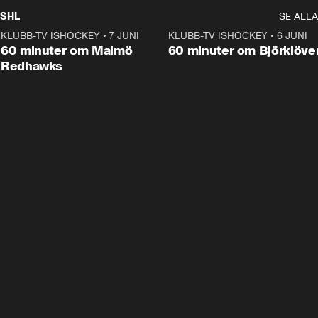
SHL
SE ALLA
KLUBB-TV ISHOCKEY
•
7 JUNI
1:02:53
KLUBB-TV ISHOCKEY
•
6 JUNI
1:0
Plus
60 minuter om Malmö
60 minuter om Björklöve
Redhawks