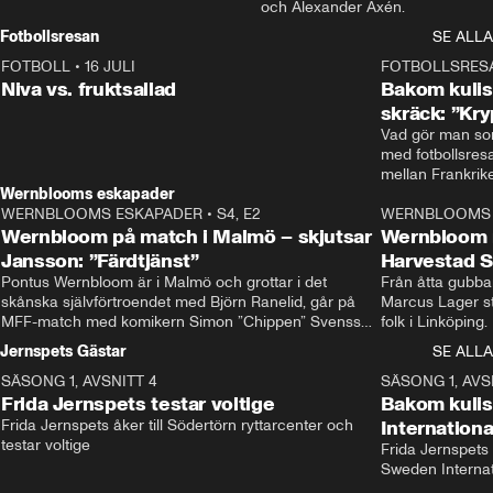
och Alexander Axén.
Fotbollsresan
SE ALLA
FOTBOLL
•
16 JULI
0:44
FOTBOLLSRES
Niva vs. fruktsallad
Bakom kulis
skräck: ”Kry
Vad gör man som
med fotbollsres
Wernblooms eskapader
WERNBLOOMS ESKAPADER
•
S4, E2
38:23
WERNBLOOMS 
Wernbloom på match i Malmö – skjutsar
Wernbloom 
Jansson: ”Färdtjänst”
Harvestad 
Pontus Wernbloom är i Malmö och grottar i det 
Från åtta gubbar 
skånska självförtroendet med Björn Ranelid, går på 
Marcus Lager sta
MFF-match med komikern Simon ”Chippen” Svensson 
folk i Linköping
och hjälper skadade stjärnbacken Pontus Jansson 
och Wernbloom kl
Jernspets Gästar
SE ALLA
hem. 
SÄSONG 1, AVSNITT 4
13:37
SÄSONG 1, AVS
Frida Jernspets testar voltige
Bakom kuli
Frida Jernspets åker till Södertörn ryttarcenter och 
Internation
testar voltige
Frida Jernspets 
Sweden Interna