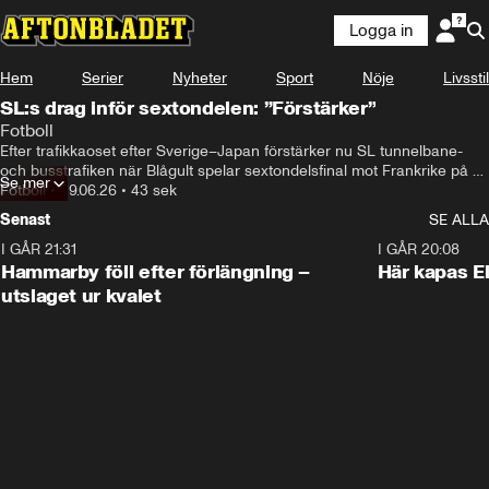
Logga in
Hem
Serier
Nyheter
Sport
Nöje
Livsstil
SL:s drag inför sextondelen: ”Förstärker”
Fotboll
Efter trafikkaoset efter Sverige–Japan förstärker nu SL tunnelbane- 
och busstrafiken när Blågult spelar sextondelsfinal mot Frankrike på 
Se mer
tisdag kväll klockan 23.
Fotboll
•
29.06.26
•
43 sek
Senast
SE ALLA
I GÅR 21:31
1:28
I GÅR 20:08
Hammarby föll efter förlängning –
Här kapas El
utslaget ur kvalet