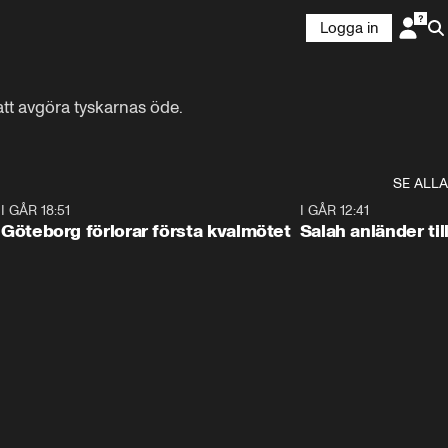
Logga in
att avgöra tyskarnas öde.
SE ALLA
7
I GÅR 18:51
2:17
I GÅR 12:41
Göteborg förlorar första kvalmötet
Salah anländer ti