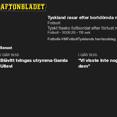
Tyskland rasar efter bortdömda 
Fotboll
Tyskt fiasko fullbordat efter förlu
Fotboll
•
30.06.26
•
118 sek
Fotbolls-VM
Fotboll
Tysklands herrlandslag i
Senast
I GÅR 19:55
0:29
I GÅR 19:55
Blåvitt tvingas utrymma Gamla
”Vi visste inte n
Ullevi
dem”