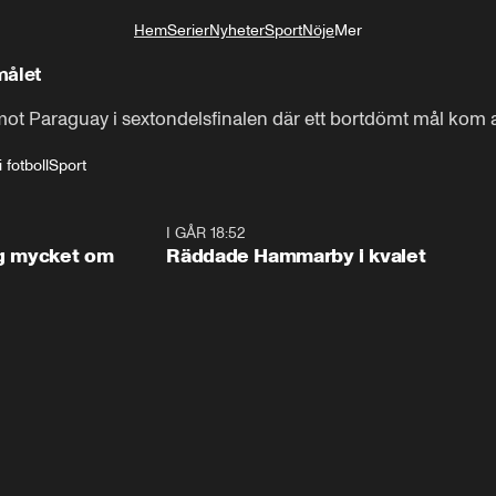
Hem
Serier
Nyheter
Sport
Nöje
Mer
Livsstil
målet
st mot Paraguay i sextondelsfinalen där ett bortdömt mål kom 
 fotboll
Sport
1:56
I GÅR 18:52
2:1
og mycket om
Räddade Hammarby i kvalet