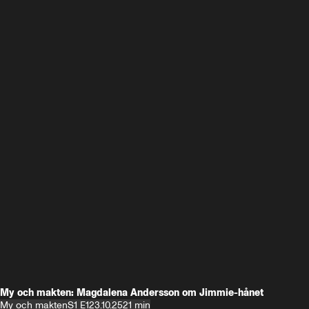
My och makten: Magdalena Andersson om Jimmie-hånet
My och makten
S1 E1
23.10.25
21 min