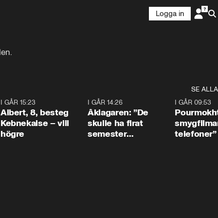
Logga in
SE ALLA
5
I GÅR 15:23
0:54
I GÅR 14:26
1:54
I GÅR 09:53
Albert, 8, besteg
Åklagaren: ”De
Pourmokht
Kebnekaise – vill
skulle ha firat
smygfilma
högre
semester
telefoner”
tillsammans”