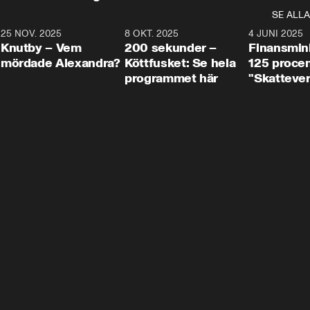
SE ALLA
3
25 NOV. 2025
31:05
8 OKT. 2025
4:29
4 JUNI 2025
Knutby – Vem
200 sekunder –
Finansmin
mördade Alexandra?
Köttfusket: Se hela
125 procent
programmet här
"Skattever
viktig uppg