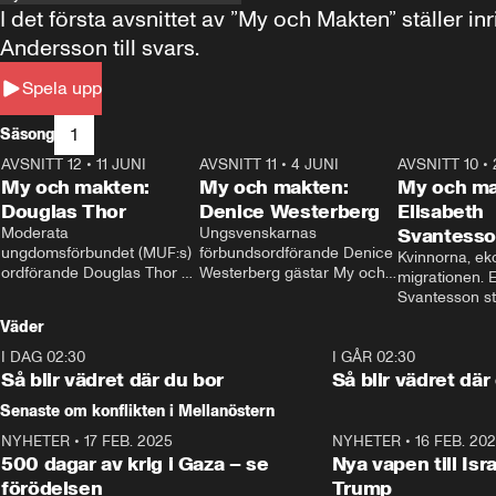
I det första avsnittet av ”My och Makten” ställe
Andersson till svars.
Spela upp
1
Säsong
AVSNITT 12
•
11 JUNI
26:27
AVSNITT 11
•
4 JUNI
23:40
AVSNITT 10
•
My och makten:
My och makten:
My och ma
Douglas Thor
Denice Westerberg
Elisabeth
Moderata 
Ungsvenskarnas 
Svantess
ungdomsförbundet (MUF:s) 
förbundsordförande Denice 
Kvinnorna, ek
ordförande Douglas Thor 
Westerberg gästar My och 
migrationen. E
gästar My och makten. I 
makten. I avsnittet 
Svantesson stäl
avsnittet diskuteras 
diskuteras migrationsfrågan 
när finansmini
Väder
tonårsutvisningarna och hur 
och hur SD ska locka 
Moderaterna ska locka 
kvinnliga väljare. 
I DAG 02:30
1:06
I GÅR 02:30
väljare till valet i höst. 
Så blir vädret där du bor
Så blir vädret där
Senaste om konflikten i Mellanöstern
NYHETER
•
17 FEB. 2025
0:45
NYHETER
•
16 FEB. 20
500 dagar av krig i Gaza – se
Nya vapen till Isr
förödelsen
Trump