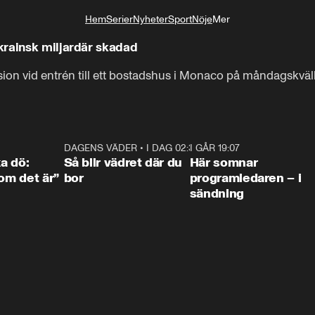
Hem
Serier
Nyheter
Sport
Nöje
Mer
Livsstil
rainsk miljardär skadad
4:36
DAGENS VÄDER
•
I DAG 02:30
1:06
I GÅR 19:07
0:4
ka dö:
Så blir vädret där du
Här somnar
som det är”
bor
programledaren – i
sändning