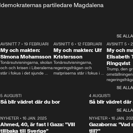
aldemokraternas partiledare Magdalena 
SE ALLA
7
AVSNITT 7
•
19 FEBRUARI
24:30
AVSNITT 6
•
12 FEBRUARI
27:30
AVSNITT 5
•
My och makten:
My och makten: Ulf
My och ma
Simona Mohamsson
Kristersson
Elisabeth
 
Tonårsutvisningarna, skolan 
Tonårsutvisningarna, 
Ringqvist
och och krisen i Liberalerna 
regeringsfrågan och 
Trump, den gr
står i fokus i det sjunde 
matpriserna står i fokus i 
omställningen
avsnittet av ”My och 
det sjätte avsnittet av ”My 
regeringsfråga
makten”. Se när 
och makten”. Se när 
centrum i det 
SE ALLA
Aftonbladets inrikespolitiska 
Aftonbladets inrikespolitiska 
avsnittet av ”
kommentator My 
kommentator My 
6
5 AUGUSTI
1:06
4 AUGUSTI
Makten”. Se nä
Rohwedder ställer 
Rohwedder ställer 
Så blir vädret där du bor
Så blir vädret där
Aftonbladets in
utbildnings- och 
statsminister Ulf Kristersson 
kommentator 
SE ALLA
integrationsminister Simona 
till svars.
Rohwedder stäl
Mohamsson till svars.
Centerpartiets
2
NYHETER
•
16 JAN. 2025
1:01
NYHETER
•
16 JAN. 20
Thand Ring till
Ahmed, 40, är fast i Gaza: ”Vill
Gazaborna: ”Vad s
tillbaka till Sverige”
till?”