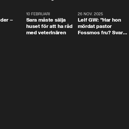
4:24
10 FEBRUARI
4:13
26 NOV. 2025
8:1
der –
Sara måste sälja
Leif GW: ”Har hon
huset för att ha råd
mördat pastor
med veterinären
Fossmos fru? Svar
nej.”