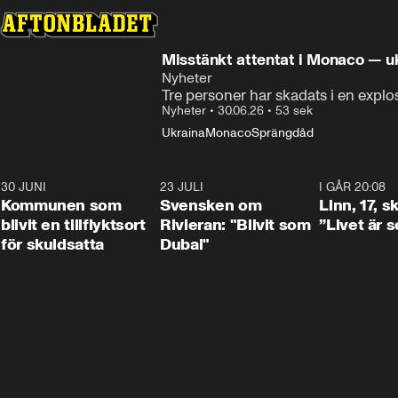
Misstänkt attentat i Monaco — uk
Nyheter
Nyheter
•
30.06.26
•
53 sek
Ukraina
Monaco
Sprängdåd
30 JUNI
1:24
23 JULI
1:42
I GÅR 20:08
Kommunen som
Svensken om
Linn, 17, s
blivit en tillflyktsort
Rivieran: "Blivit som
”Livet är 
för skuldsatta
Dubai"