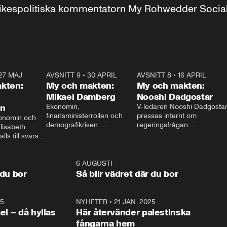
r inrikespolitiska kommentatorn My Rohwedder Soci
27 MAJ
3:51
AVSNITT 9
•
30 APRIL
24:00
AVSNITT 8
•
16 APRIL
25:1
kten:
My och makten:
My och makten:
Mikael Damberg
Nooshi Dadgostar
on
Ekonomin, 
V-ledaren Nooshi Dadgostar
finansministerrollen och 
pressas internt om 
onomin och 
demografikrisen. 
regeringsfrågan.

lisabeth 
Oppositionen ställs till svars 
I Aftonbladets 
ls till svars 
när Socialdemokraternas 
partiledarutfrågning ”My 
stern gästar 
Mikael Damberg gästar My 
och Makten” sätter hon ner 
My och Makten. 
och Makten. 
foten mot kritikerna:

1:06
6 AUGUSTI
1:0
– Vi ställer upp i val. Ska vi 
 du bor
Så blir vädret där du bor
vara med så sitter vi förstås 
25
1:22
NYHETER
•
21 JAN. 2025
0:5
ael – då hyllas
Här återvänder palestinska
fångarna hem