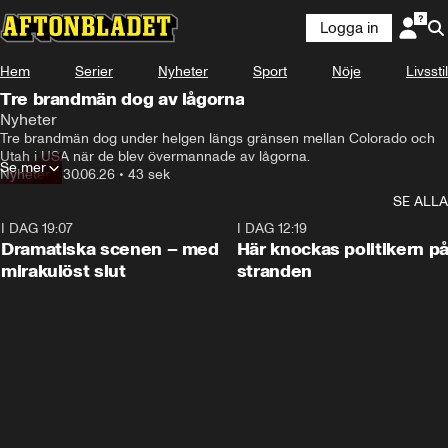
Logga in
Hem
Serier
Nyheter
Sport
Nöje
Livsstil
Tre brandmän dog av lågorna
Nyheter
Tre brandmän dog under helgen längs gränsen mellan Colorado och 
Utah i USA när de blev övermannade av lågorna. 
Se mer
Nyheter
•
30.06.26
•
43 sek
SE ALLA
I DAG 19:07
0:42
I DAG 12:19
Dramatiska scenen – med
Här knockas politikern p
mirakulöst slut
stranden