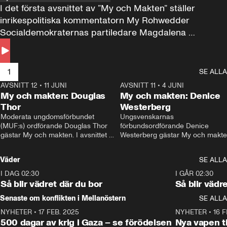
I det första avsnittet av ”My och Makten” ställer 
inrikespolitiska kommentatorn My Rohwedder 
Socialdemokraternas partiledare Magdalena 
Andersson till svars.
1
SE ALLA
AVSNITT 12
•
11 JUNI
26:27
AVSNITT 11
•
4 JUNI
2
My och makten: Douglas
My och makten: Denice
Thor
Westerberg
Moderata ungdomsförbundet 
Ungsvenskarnas 
(MUF:s) ordförande Douglas Thor 
förbundsordförande Denice 
gästar My och makten. I avsnittet 
Westerberg gästar My och makten.
diskuteras tonårsutvisningarna och 
avsnittet diskuteras migrationsfrå
hur Moderaterna ska locka väljare till 
och hur SD ska locka kvinnliga 
Väder
SE ALLA
valet i höst. 
väljare. 
I DAG 02:30
1:06
I GÅR 02:30
Så blir vädret där du bor
Så blir vädr
Senaste om konflikten i Mellanöstern
SE ALLA
NYHETER
•
17 FEB. 2025
0:45
NYHETER
•
16 F
500 dagar av krig i Gaza – se förödelsen
Nya vapen ti