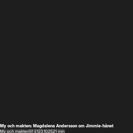
My och makten: Magdalena Andersson om Jimmie-hånet
My och makten
S1 E1
23.10.25
21 min