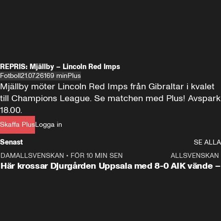
REPRIS: Mjällby – Lincoln Red Imps
Fotboll
21.07.26
169 min
Plus
Mjällby möter Lincoln Red Imps från Gibraltar i kvalet 
till Champions League. Se matchen med Plus! Avspark 
18.00.
Skaffa Plus
Logga in
Senast
SE ALLA
DAMALLSVENSKAN
•
FÖR 10 MIN SEN
1:39
ALLSVENSKAN
Här krossar Djurgården Uppsala med 8-0
AIK vände – 