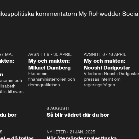
r inrikespolitiska kommentatorn My Rohwedder Soci
27 MAJ
3:51
AVSNITT 9
•
30 APRIL
24:00
AVSNITT 8
•
16 APRIL
25:1
kten:
My och makten:
My och makten:
Mikael Damberg
Nooshi Dadgostar
on
Ekonomin, 
V-ledaren Nooshi Dadgostar
finansministerrollen och 
pressas internt om 
onomin och 
demografikrisen. 
regeringsfrågan.

lisabeth 
Oppositionen ställs till svars 
I Aftonbladets 
ls till svars 
när Socialdemokraternas 
partiledarutfrågning ”My 
stern gästar 
Mikael Damberg gästar My 
och Makten” sätter hon ner 
My och Makten. 
och Makten. 
foten mot kritikerna:

1:06
6 AUGUSTI
1:0
– Vi ställer upp i val. Ska vi 
 du bor
Så blir vädret där du bor
vara med så sitter vi förstås 
25
1:22
NYHETER
•
21 JAN. 2025
0:5
ael – då hyllas
Här återvänder palestinska