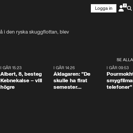
Logga in
i den ryska skuggflottan, blev 
SE ALLA
5
I GÅR 15:23
0:54
I GÅR 14:26
1:54
I GÅR 09:53
Albert, 8, besteg
Åklagaren: ”De
Pourmokht
Kebnekaise – vill
skulle ha firat
smygfilma
högre
semester
telefoner”
tillsammans”