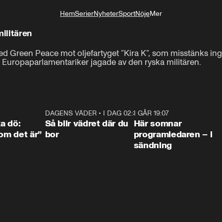
Hem
Serier
Nyheter
Sport
Nöje
Mer
Livsstil
militären
d Green Peace mot oljefartyget ”Kira K”, som misstänks ingå 
 Europaparlamentariker jagade av den ryska militären.
4:36
DAGENS VÄDER
•
I DAG 02:30
1:06
I GÅR 19:07
0:4
ka dö:
Så blir vädret där du
Här somnar
som det är”
bor
programledaren – i
sändning