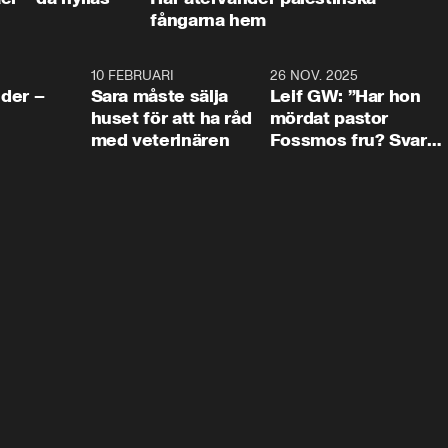
fångarna hem
4:24
10 FEBRUARI
4:13
26 NOV. 2025
8:1
der –
Sara måste sälja
Leif GW: ”Har hon
huset för att ha råd
mördat pastor
med veterinären
Fossmos fru? Svar
nej.”