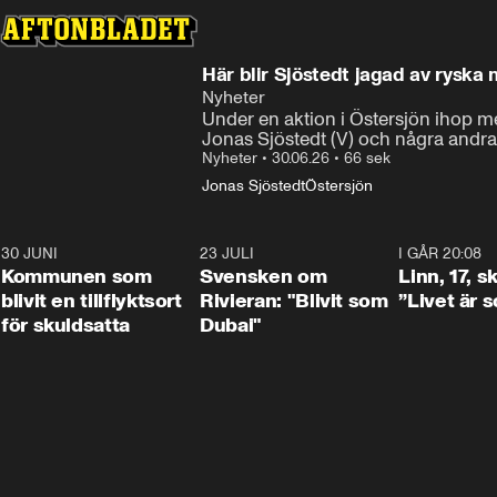
Här blir Sjöstedt jagad av ryska 
Nyheter
Under en aktion i Östersjön ihop me
Jonas Sjöstedt (V) och några andra
Nyheter
•
30.06.26
•
66 sek
Jonas Sjöstedt
Östersjön
30 JUNI
1:24
23 JULI
1:42
I GÅR 20:08
Kommunen som
Svensken om
Linn, 17, s
blivit en tillflyktsort
Rivieran: "Blivit som
”Livet är 
för skuldsatta
Dubai"