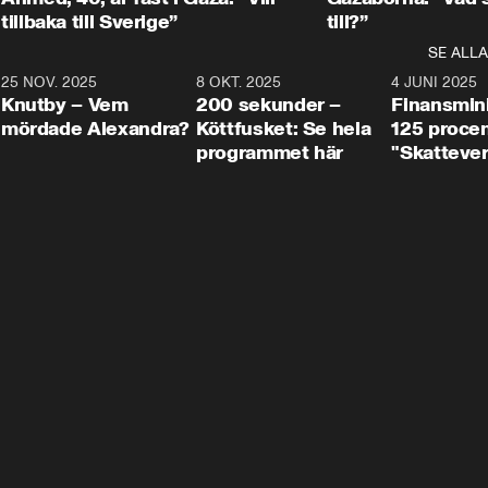
tillbaka till Sverige”
till?”
SE ALLA
3
25 NOV. 2025
31:05
8 OKT. 2025
4:29
4 JUNI 2025
Knutby – Vem
200 sekunder –
Finansmin
mördade Alexandra?
Köttfusket: Se hela
125 procent
programmet här
"Skattever
viktig uppg