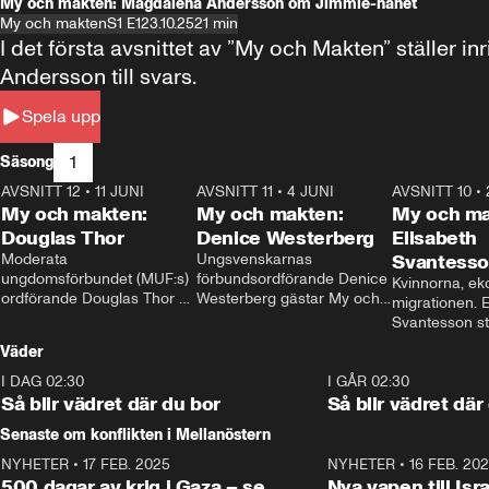
My och makten: Magdalena Andersson om Jimmie-hånet
My och makten
S1 E1
23.10.25
21 min
I det första avsnittet av ”My och Makten” ställe
Andersson till svars.
Spela upp
1
Säsong
AVSNITT 12
•
11 JUNI
26:27
AVSNITT 11
•
4 JUNI
23:40
AVSNITT 10
•
My och makten:
My och makten:
My och ma
Douglas Thor
Denice Westerberg
Elisabeth
Moderata 
Ungsvenskarnas 
Svantess
ungdomsförbundet (MUF:s) 
förbundsordförande Denice 
Kvinnorna, ek
ordförande Douglas Thor 
Westerberg gästar My och 
migrationen. E
gästar My och makten. I 
makten. I avsnittet 
Svantesson stäl
avsnittet diskuteras 
diskuteras migrationsfrågan 
när finansmini
Väder
tonårsutvisningarna och hur 
och hur SD ska locka 
Moderaterna ska locka 
kvinnliga väljare. 
I DAG 02:30
1:06
I GÅR 02:30
väljare till valet i höst. 
Så blir vädret där du bor
Så blir vädret där
Senaste om konflikten i Mellanöstern
NYHETER
•
17 FEB. 2025
0:45
NYHETER
•
16 FEB. 20
500 dagar av krig i Gaza – se
Nya vapen till Isr