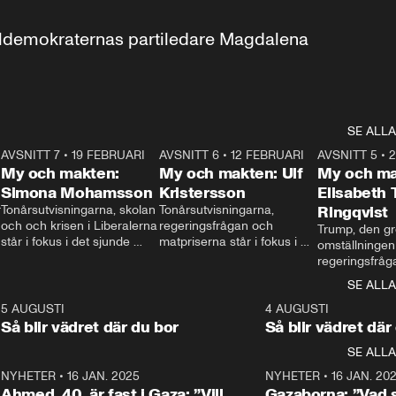
aldemokraternas partiledare Magdalena 
SE ALLA
7
AVSNITT 7
•
19 FEBRUARI
24:30
AVSNITT 6
•
12 FEBRUARI
27:30
AVSNITT 5
•
My och makten:
My och makten: Ulf
My och ma
Simona Mohamsson
Kristersson
Elisabeth
 
Tonårsutvisningarna, skolan 
Tonårsutvisningarna, 
Ringqvist
och och krisen i Liberalerna 
regeringsfrågan och 
Trump, den gr
står i fokus i det sjunde 
matpriserna står i fokus i 
omställningen
avsnittet av ”My och 
det sjätte avsnittet av ”My 
regeringsfråga
makten”. Se när 
och makten”. Se när 
centrum i det 
SE ALLA
Aftonbladets inrikespolitiska 
Aftonbladets inrikespolitiska 
avsnittet av ”
kommentator My 
kommentator My 
6
5 AUGUSTI
1:06
4 AUGUSTI
Makten”. Se nä
Rohwedder ställer 
Rohwedder ställer 
Så blir vädret där du bor
Så blir vädret där
Aftonbladets in
utbildnings- och 
statsminister Ulf Kristersson 
kommentator 
SE ALLA
integrationsminister Simona 
till svars.
Rohwedder stäl
Mohamsson till svars.
Centerpartiets
2
NYHETER
•
16 JAN. 2025
1:01
NYHETER
•
16 JAN. 20
Thand Ring till
Ahmed, 40, är fast i Gaza: ”Vill
Gazaborna: ”Vad s