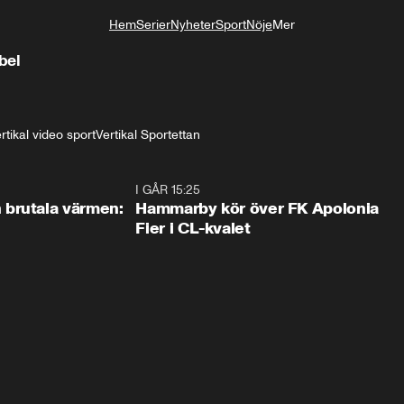
Hem
Serier
Nyheter
Sport
Nöje
Mer
Livsstil
bel
rtikal video sport
Vertikal Sportettan
0:46
I GÅR 15:25
1:3
brutala värmen:
Hammarby kör över FK Apolonia
Fier i CL-kvalet