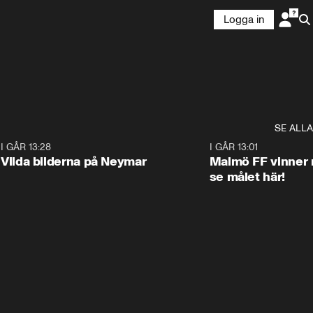
Logga in
SE ALLA
1
I GÅR 13:28
0:22
I GÅR 13:01
Vilda bilderna på Neymar
Malmö FF vinner 
se målet här!