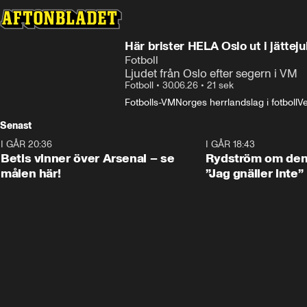
Här brister HELA Oslo ut i jätteju
Fotboll
Ljudet från Oslo efter segern i VM
Fotboll
•
30.06.26
•
21 sek
Fotbolls-VM
Norges herrlandslag i fotboll
Ve
Senast
I GÅR 20:36
1:30
I GÅR 18:43
Betis vinner över Arsenal – se
Rydström om den 
målen här!
”Jag gnäller inte”