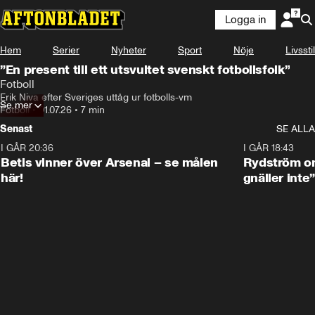
Logga in
Hem
Serier
Nyheter
Sport
Nöje
Livsstil
”En present till ett utsvultet svenskt fotbollsfolk”
Fotboll
Erik Niva efter Sveriges uttåg ur fotbolls-vm
Se mer
Fotboll
•
01.07.26
•
7 min
Senast
SE ALLA
I GÅR 20:36
1:30
I GÅR 18:43
Betis vinner över Arsenal – se målen
Rydström om
här!
gnäller inte”