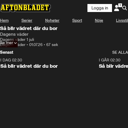
Logga in
Hem
Serier
Nyheter
Sport
Nöje
Livsstil
Så blir vädret där du bor
Dagens väder
Dagens väder 1 juli
Se mer
Dagens väder
•
01.07.26
•
67 sek
Senast
SE ALLA
I DAG 02:30
1:06
I GÅR 02:30
Så blir vädret där du bor
Så blir vädr