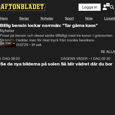
Logga in
Hem
Serier
Nyheter
Sport
Nöje
Livsstil
Billig bensin lockar norrmän: ”Tar gärna kaos”
Nyheter
Priset på bensin och diesel sänks tillfälligt med tre konor. I gränsorten 
Strömstad laddar man för ökat tryck från norska besökare. 
Se mer
Nyheter
•
01.07.26
•
91 sek
SE ALLA
I DAG 08:20
0:19
DAGENS VÄDER
•
I DAG 02:30
Se de nya bilderna på solen
Så blir vädret där du bor