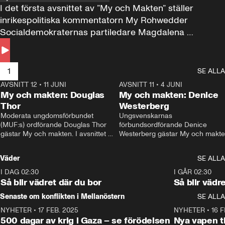
I det första avsnittet av ”My och Makten” ställer 
inrikespolitiska kommentatorn My Rohwedder 
Socialdemokraternas partiledare Magdalena 
Andersson till svars.
1
SE ALLA
AVSNITT 12
•
11 JUNI
26:27
AVSNITT 11
•
4 JUNI
2
My och makten: Douglas
My och makten: Denice
Thor
Westerberg
Moderata ungdomsförbundet 
Ungsvenskarnas 
(MUF:s) ordförande Douglas Thor 
förbundsordförande Denice 
gästar My och makten. I avsnittet 
Westerberg gästar My och makten.
diskuteras tonårsutvisningarna och 
avsnittet diskuteras migrationsfrå
hur Moderaterna ska locka väljare till 
och hur SD ska locka kvinnliga 
Väder
SE ALLA
valet i höst. 
väljare. 
I DAG 02:30
1:06
I GÅR 02:30
Så blir vädret där du bor
Så blir vädr
Senaste om konflikten i Mellanöstern
SE ALLA
NYHETER
•
17 FEB. 2025
0:45
NYHETER
•
16 F
500 dagar av krig i Gaza – se förödelsen
Nya vapen ti