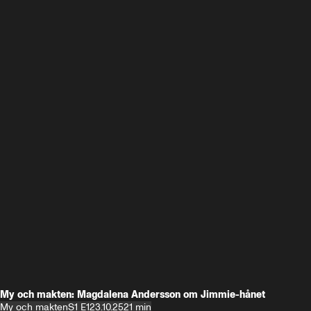
My och makten: Magdalena Andersson om Jimmie-hånet
My och makten
S1 E1
23.10.25
21 min