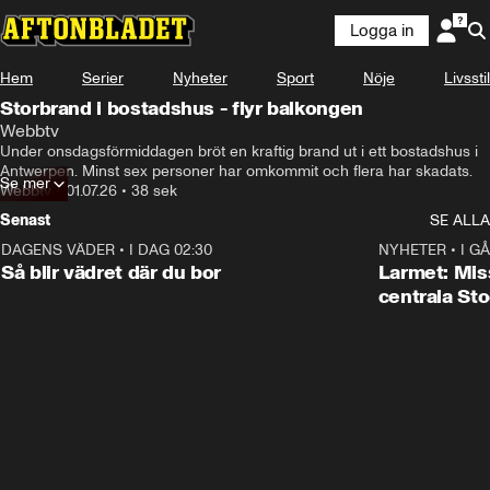
Logga in
Hem
Serier
Nyheter
Sport
Nöje
Livsstil
Storbrand i bostadshus - flyr balkongen
Webbtv
Under onsdagsförmiddagen bröt en kraftig brand ut i ett bostadshus i 
Antwerpen. Minst sex personer har omkommit och flera har skadats.
Se mer
Webbtv
•
01.07.26
•
38 sek
Senast
SE ALLA
DAGENS VÄDER
•
I DAG 02:30
1:06
NYHETER
•
I GÅ
Så blir vädret där du bor
Larmet: Miss
centrala St