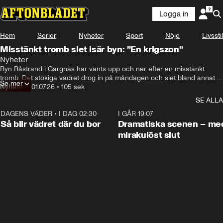
Logga in
Hem
Serier
Nyheter
Sport
Nöje
Livsstil
Misstänkt tromb slet isär byn: ”En krigszon”
Nyheter
Byn Råstrand i Gargnäs har vänts upp och ner efter en misstänkt 
tromb. Det stökiga vädret drog in på måndagen och slet bland annat 
Se mer
Nyheter
•
01.07.26
•
105 sek
med med sig flera hustak, en husvagn och en studsmatta. 
SE ALLA
DAGENS VÄDER
•
I DAG 02:30
1:06
I GÅR 19:07
Så blir vädret där du bor
Dramatiska scenen – me
mirakulöst slut