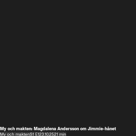
My och makten: Magdalena Andersson om Jimmie-hånet
My och makten
S1 E1
23.10.25
21 min