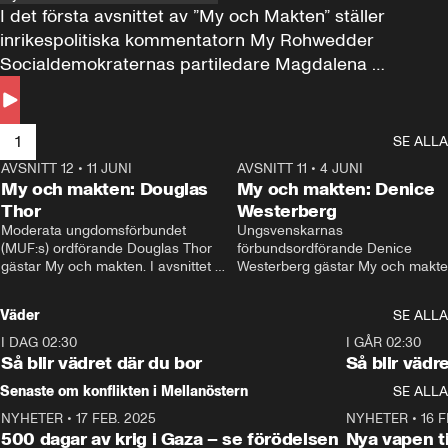
I det första avsnittet av ”My och Makten” ställer 
inrikespolitiska kommentatorn My Rohwedder 
Socialdemokraternas partiledare Magdalena 
Andersson till svars.
1
SE ALLA
AVSNITT 12
•
11 JUNI
26:27
AVSNITT 11
•
4 JUNI
2
My och makten: Douglas
My och makten: Denice
Thor
Westerberg
Moderata ungdomsförbundet 
Ungsvenskarnas 
(MUF:s) ordförande Douglas Thor 
förbundsordförande Denice 
gästar My och makten. I avsnittet 
Westerberg gästar My och makten.
diskuteras tonårsutvisningarna och 
avsnittet diskuteras migrationsfrå
hur Moderaterna ska locka väljare till 
och hur SD ska locka kvinnliga 
Väder
SE ALLA
valet i höst. 
väljare. 
I DAG 02:30
1:06
I GÅR 02:30
Så blir vädret där du bor
Så blir vädr
Senaste om konflikten i Mellanöstern
SE ALLA
NYHETER
•
17 FEB. 2025
0:45
NYHETER
•
16 F
500 dagar av krig i Gaza – se förödelsen
Nya vapen ti