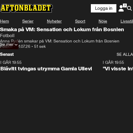
Logga in
Hem
Serier
Nyheter
Sport
Nöje
Livsstil
Smaka på VM: Sensation och Lokum från Bosnien
Fotboll
Anna Rydén smakar på VM: Sensation och Lokum från Bosnien
Se mer
Fotboll
•
01.07.26
•
51 sek
Senast
SE ALLA
I GÅR 19:55
0:29
I GÅR 19:55
Blåvitt tvingas utrymma Gamla Ullevi
”Vi visste 