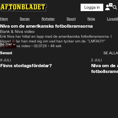
Logga in
Hem
Serier
Nyheter
Sport
Nöje
Livsstil
Niva om de amerikanska fotbollsramsorna
Bank & Niva video
Erik Niva har hittat en lapp med de amerikanska fotbollsramsorna. I 
klippet delar han med sig om vad han tycker om de. "LMFAO?!"
Se mer
Bank & Niva video
•
02.07.26
•
48 sek
Senast
SE ALLA
8 JULI
0:35
2 JULI
Finns storlagsfördelar?
Niva om de 
fotbollsram