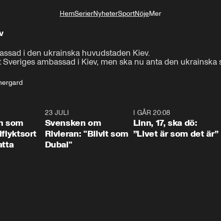
Hem
Serier
Nyheter
Sport
Nöje
Mer
Livsstil
v
ssad i den ukrainska huvudstaden Kiev.

 Sveriges ambassad i Kiev, men ska nu anta den ukrainska s
nergard
1:24
23 JULI
1:42
I GÅR 20:08
4:3
n som
Svensken om
Linn, 17, ska dö:
llflyktsort
Rivieran: "Blivit som
”Livet är som det är”
atta
Dubai"