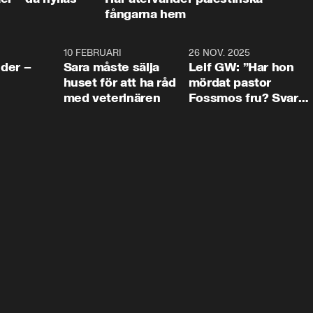
fångarna hem
4:24
10 FEBRUARI
4:13
26 NOV. 2025
8:1
der –
Sara måste sälja
Leif GW: ”Har hon
huset för att ha råd
mördat pastor
med veterinären
Fossmos fru? Svar
nej.”