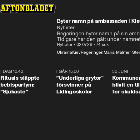
Byter namn på ambassaden i Kie
Nyheter
Regeringen byter namn på sin amba
Tidigare har den gått under namnet
Nyheter
•
02.07.26
•
74 sek
Ukraina
Kiev
Regeringen
Maria Malmer Ste
I DAG 10:40
1:01
I GÅR 15:00
1:07
30 JUNI
Rituals släppte
”Underliga grytor"
Kommune
bebisparfym:
försvinner på
blivit en ti
”Sjukaste”
Lidingöskolor
för skulds