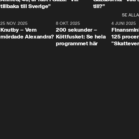
tillbaka till Sverige”
till?”
SE ALLA
3
25 NOV. 2025
31:05
8 OKT. 2025
4:29
4 JUNI 2025
Knutby – Vem
200 sekunder –
Finansmin
mördade Alexandra?
Köttfusket: Se hela
125 procent
programmet här
"Skattever
viktig uppg