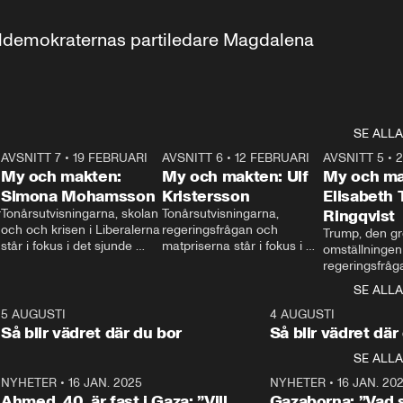
aldemokraternas partiledare Magdalena 
SE ALLA
7
AVSNITT 7
•
19 FEBRUARI
24:30
AVSNITT 6
•
12 FEBRUARI
27:30
AVSNITT 5
•
My och makten:
My och makten: Ulf
My och ma
Simona Mohamsson
Kristersson
Elisabeth
 
Tonårsutvisningarna, skolan 
Tonårsutvisningarna, 
Ringqvist
och och krisen i Liberalerna 
regeringsfrågan och 
Trump, den gr
står i fokus i det sjunde 
matpriserna står i fokus i 
omställningen
avsnittet av ”My och 
det sjätte avsnittet av ”My 
regeringsfråga
makten”. Se när 
och makten”. Se när 
centrum i det 
SE ALLA
Aftonbladets inrikespolitiska 
Aftonbladets inrikespolitiska 
avsnittet av ”
kommentator My 
kommentator My 
6
5 AUGUSTI
1:06
4 AUGUSTI
Makten”. Se nä
Rohwedder ställer 
Rohwedder ställer 
Så blir vädret där du bor
Så blir vädret där
Aftonbladets in
utbildnings- och 
statsminister Ulf Kristersson 
kommentator 
SE ALLA
integrationsminister Simona 
till svars.
Rohwedder stäl
Mohamsson till svars.
Centerpartiets
2
NYHETER
•
16 JAN. 2025
1:01
NYHETER
•
16 JAN. 20
Thand Ring till
Ahmed, 40, är fast i Gaza: ”Vill
Gazaborna: ”Vad s