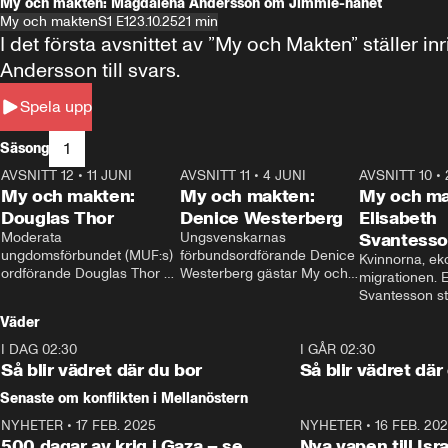
My och makten: Magdalena Andersson om Jimmie-hånet
My och makten
S1 E1
23.10.25
21 min
I det första avsnittet av ”My och Makten” ställe
Andersson till svars.
Spela upp
1
Säsong
AVSNITT 12
•
11 JUNI
26:27
AVSNITT 11
•
4 JUNI
23:40
AVSNITT 10
•
My och makten:
My och makten:
My och ma
Douglas Thor
Denice Westerberg
Elisabeth
Moderata 
Ungsvenskarnas 
Svantess
ungdomsförbundet (MUF:s) 
förbundsordförande Denice 
Kvinnorna, ek
ordförande Douglas Thor 
Westerberg gästar My och 
migrationen. E
gästar My och makten. I 
makten. I avsnittet 
Svantesson stäl
avsnittet diskuteras 
diskuteras migrationsfrågan 
när finansmini
Väder
tonårsutvisningarna och hur 
och hur SD ska locka 
Moderaterna ska locka 
kvinnliga väljare. 
I DAG 02:30
1:06
I GÅR 02:30
väljare till valet i höst. 
Så blir vädret där du bor
Så blir vädret där
Senaste om konflikten i Mellanöstern
NYHETER
•
17 FEB. 2025
0:45
NYHETER
•
16 FEB. 20
500 dagar av krig i Gaza – se
Nya vapen till Isr