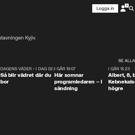
Logga in
tavningen Kyjiv.
SE ALLA
6
DAGENS VÄDER
•
I DAG 02:30
1:06
I GÅR 19:07
0:45
I GÅR 15:23
Så blir vädret där du
Här somnar
Albert, 8,
bor
programledaren – i
Kebnekaise
sändning
högre