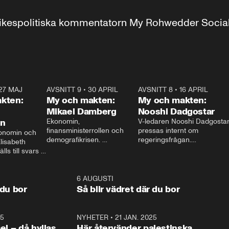
r inrikespolitiska kommentatorn My Rohwedder Soci
27 MAJ
3:51
AVSNITT 9
•
30 APRIL
24:00
AVSNITT 8
•
16 APRIL
25:1
kten:
My och makten:
My och makten:
Mikael Damberg
Nooshi Dadgostar
on
Ekonomin, 
V-ledaren Nooshi Dadgostar
finansministerrollen och 
pressas internt om 
onomin och 
demografikrisen. 
regeringsfrågan.

lisabeth 
Oppositionen ställs till svars 
I Aftonbladets 
ls till svars 
när Socialdemokraternas 
partiledarutfrågning ”My 
stern gästar 
Mikael Damberg gästar My 
och Makten” sätter hon ner 
My och Makten. 
och Makten. 
foten mot kritikerna:

1:06
6 AUGUSTI
1:0
– Vi ställer upp i val. Ska vi 
 du bor
Så blir vädret där du bor
vara med så sitter vi förstås 
25
1:22
NYHETER
•
21 JAN. 2025
0:5
ael – då hyllas
Här återvänder palestinska