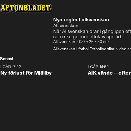
Nya regler i allsvenskan
Allsvenskan
När Allsvenskan drar i gång igen eft
som ska ge mer effektiv speltid.
Allsvenskan
•
02.07.26
•
50 sek
Allsvenskan i fotboll
Fotboll
Vertikal video s
Senast
I GÅR 17:22
0:37
I GÅR 14:52
Ny förlust för Mjällby
AIK vände – efter 