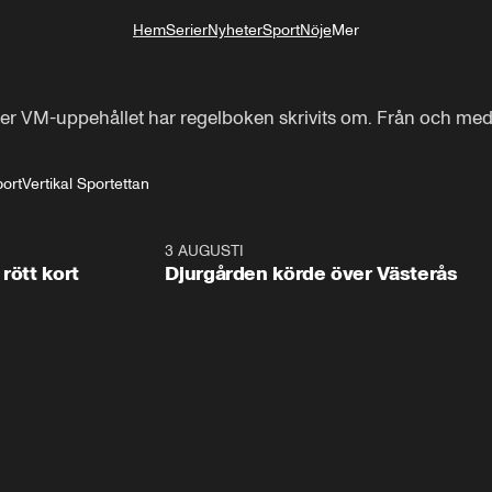
Hem
Serier
Nyheter
Sport
Nöje
Mer
Livsstil
er VM-uppehållet har regelboken skrivits om. Från och med den
port
Vertikal Sportettan
2:31
3 AUGUSTI
3:0
rött kort
Djurgården körde över Västerås