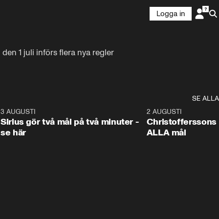
Logga in
 1 juli införs flera nya regler 
SE ALLA
0
3 AUGUSTI
1:08
2 AUGUSTI
Sirius gör två mål på två minuter -
Christofferssons 
se här
ALLA mål