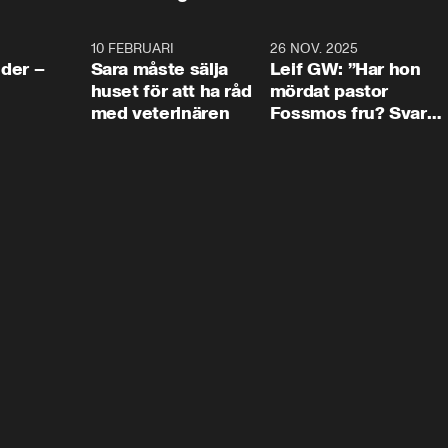
4:24
10 FEBRUARI
4:13
26 NOV. 2025
8:1
der –
Sara måste sälja
Leif GW: ”Har hon
huset för att ha råd
mördat pastor
med veterinären
Fossmos fru? Svar
nej.”