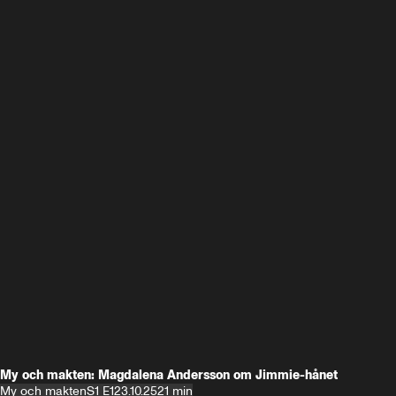
My och makten: Magdalena Andersson om Jimmie-hånet
My och makten
S1 E1
23.10.25
21 min