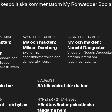
r inrikespolitiska kommentatorn My Rohwedder Soci
27 MAJ
3:51
AVSNITT 9
•
30 APRIL
24:00
AVSNITT 8
•
16 APRIL
25:1
kten:
My och makten:
My och makten:
Mikael Damberg
Nooshi Dadgostar
on
Ekonomin, 
V-ledaren Nooshi Dadgostar
finansministerrollen och 
pressas internt om 
onomin och 
demografikrisen. 
regeringsfrågan.

lisabeth 
Oppositionen ställs till svars 
I Aftonbladets 
ls till svars 
när Socialdemokraternas 
partiledarutfrågning ”My 
stern gästar 
Mikael Damberg gästar My 
och Makten” sätter hon ner 
My och Makten. 
och Makten. 
foten mot kritikerna:

1:06
6 AUGUSTI
1:0
– Vi ställer upp i val. Ska vi 
 du bor
Så blir vädret där du bor
vara med så sitter vi förstås 
25
1:22
NYHETER
•
21 JAN. 2025
0:5
ael – då hyllas
Här återvänder palestinska
fångarna hem