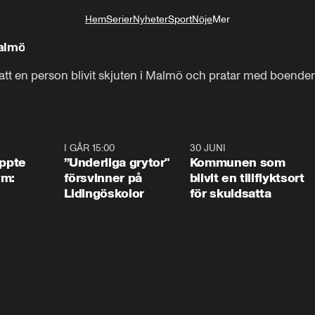
Hem
Serier
Nyheter
Sport
Nöje
Mer
Livsstil
Malmö
 att en person blivit skjuten i Malmö och pratar med boende
1:01
I GÅR 15:00
1:07
30 JUNI
1:2
äppte
”Underliga grytor"
Kommunen som
ym:
försvinner på
blivit en tillflyktsort
Lidingöskolor
för skuldsatta