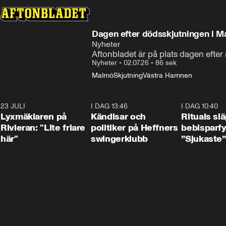
Dagen efter dödsskjutningen i 
Nyheter
Aftonbladet är på plats dagen efter
Nyheter
•
02.07.26
•
86 sek
Malmö
Skjutning
Västra Hamnen
23 JULI
2:02
I DAG 13:46
0:55
I DAG 10:40
Lyxmäklaren på
Kändisar och
Rituals sl
Rivieran: "Lite friare
politiker på Heffners
bebisparf
här"
swingerklubb
”Sjukaste”