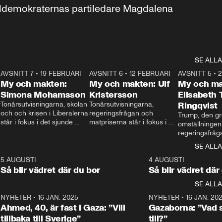
aldemokraternas partiledare Magdalena 
SE ALLA
7
AVSNITT 7
•
19 FEBRUARI
24:30
AVSNITT 6
•
12 FEBRUARI
27:30
AVSNITT 5
•
My och makten:
My och makten: Ulf
My och ma
Simona Mohamsson
Kristersson
Elisabeth
 
Tonårsutvisningarna, skolan 
Tonårsutvisningarna, 
Ringqvist
och och krisen i Liberalerna 
regeringsfrågan och 
Trump, den gr
står i fokus i det sjunde 
matpriserna står i fokus i 
omställningen
avsnittet av ”My och 
det sjätte avsnittet av ”My 
regeringsfråga
makten”. Se när 
och makten”. Se när 
centrum i det 
SE ALLA
Aftonbladets inrikespolitiska 
Aftonbladets inrikespolitiska 
avsnittet av ”
kommentator My 
kommentator My 
6
5 AUGUSTI
1:06
4 AUGUSTI
Makten”. Se nä
Rohwedder ställer 
Rohwedder ställer 
Så blir vädret där du bor
Så blir vädret där
Aftonbladets in
utbildnings- och 
statsminister Ulf Kristersson 
kommentator 
SE ALLA
integrationsminister Simona 
till svars.
Rohwedder stäl
Mohamsson till svars.
Centerpartiets
2
NYHETER
•
16 JAN. 2025
1:01
NYHETER
•
16 JAN. 20
Thand Ring till
Ahmed, 40, är fast i Gaza: ”Vill
Gazaborna: ”Vad s
tillbaka till Sverige”
till?”