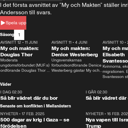
I det första avsnittet av ”My och Makten” ställe
Andersson till svars.
Spela upp
1
Säsong
AVSNITT 12
•
11 JUNI
26:27
AVSNITT 11
•
4 JUNI
23:40
AVSNITT 10
•
My och makten:
My och makten:
My och ma
Douglas Thor
Denice Westerberg
Elisabeth
Moderata 
Ungsvenskarnas 
Svantess
ungdomsförbundet (MUF:s) 
förbundsordförande Denice 
Kvinnorna, ek
ordförande Douglas Thor 
Westerberg gästar My och 
migrationen. E
gästar My och makten. I 
makten. I avsnittet 
Svantesson stäl
avsnittet diskuteras 
diskuteras migrationsfrågan 
när finansmini
Väder
tonårsutvisningarna och hur 
och hur SD ska locka 
Moderaterna ska locka 
kvinnliga väljare. 
I DAG 02:30
1:06
I GÅR 02:30
väljare till valet i höst. 
Så blir vädret där du bor
Så blir vädret där
Senaste om konflikten i Mellanöstern
NYHETER
•
17 FEB. 2025
0:45
NYHETER
•
16 FEB. 20
500 dagar av krig i Gaza – se
Nya vapen till Isr
förödelsen
Trump