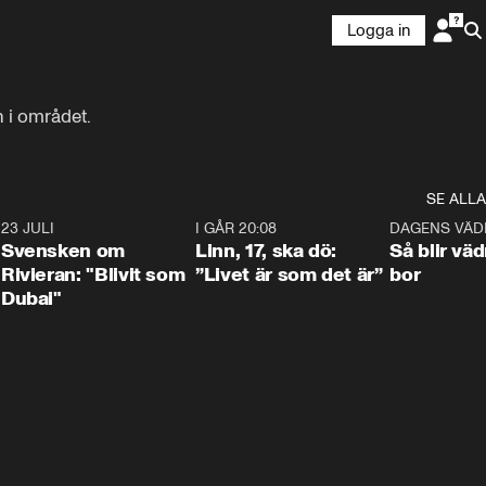
Logga in
n i området.
SE ALLA
4
23 JULI
1:42
I GÅR 20:08
4:36
DAGENS VÄD
Svensken om
Linn, 17, ska dö:
Så blir väd
Rivieran: "Blivit som
”Livet är som det är”
bor
Dubai"