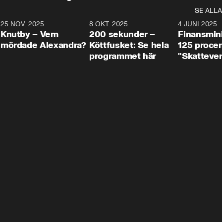
SE ALLA
3
25 NOV. 2025
31:05
8 OKT. 2025
4:29
4 JUNI 2025
Knutby – Vem
200 sekunder –
Finansmin
mördade Alexandra?
Köttfusket: Se hela
125 procent
programmet här
"Skattever
viktig uppg