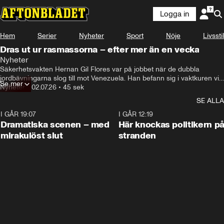
Logga in
Hem
Serier
Nyheter
Sport
Nöje
Livsstil
Dras ut ur rasmassorna – efter mer än en vecka
Nyheter
Säkerhetsvakten Hernan Gil Flores var på jobbet när de dubbla 
jordbävningarna slog till mot Venezuela. Han befann sig i vaktkuren vid 
Se mer
garaget när hela sjuvåningshuset kollapsade över honom.

Nyheter
•
02.07.26
•
45 sek
Han klarade sig mirakulöst oskadd, men kunde inte komma loss. Han 
SE ALLA
kontaktade sin fru och räddningsoperationen började. Han har fått 
vatten, men man har inte kunnat få loss honom – förrän nu.
I GÅR 19:07
0:42
I GÅR 12:19
Dramatiska scenen – med
Här knockas politikern p
mirakulöst slut
stranden