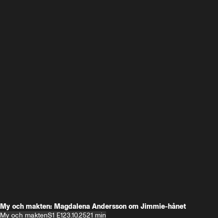
My och makten: Magdalena Andersson om Jimmie-hånet
My och makten
S1 E1
23.10.25
21 min