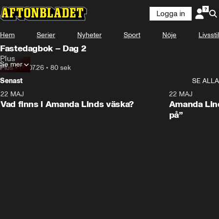
Logga in
Hem
Serier
Nyheter
Sport
Nöje
Livsstil
Fastedagbok – Dag 2
Plus
Se mer
Plus
•
02.07.26
•
80 sek
Senast
SE ALLA
22 MAJ
0:59
22 MAJ
Plus
Plus
Vad finns i Amanda Linds väska?
Amanda Lind
på”