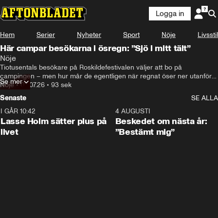
Logga in
Hem
Serier
Nyheter
Sport
Nöje
Livsstil
Här campar besökarna i ösregn: ”Sjö i mitt tält”
Nöje
Tiotusentals besökare på Roskildefestivalen väljer att bo på 
campingen – men hur mår de egentligen när regnat öser ner utanför 
Se mer
tältet?
Nöje
•
03.07.26
•
93 sek
Senaste
SE ALLA
I GÅR 10:42
1:04
4 AUGUSTI
Lasse Holm sätter plus på
Beskedet om nästa år:
livet
”Bestämt mig”