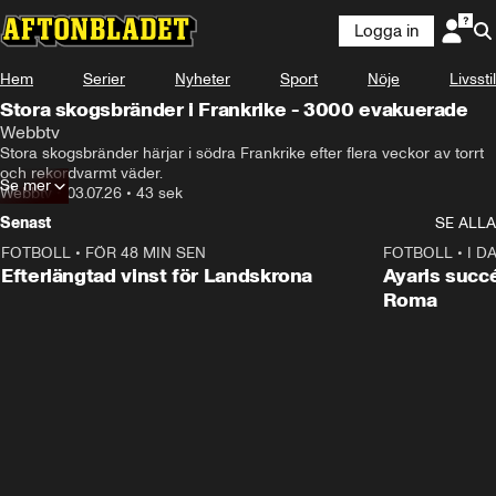
Logga in
Hem
Serier
Nyheter
Sport
Nöje
Livsstil
Stora skogsbränder i Frankrike - 3000 evakuerade
Webbtv
Stora skogsbränder härjar i södra Frankrike efter flera veckor av torrt 
Se mer
Webbtv
•
03.07.26
•
43 sek
Senast
SE ALLA
FOTBOLL
•
FÖR 48 MIN SEN
0:33
FOTBOLL
•
I D
Efterlängtad vinst för Landskrona
Ayaris succ
Roma