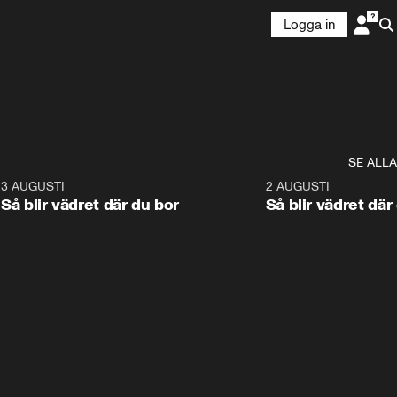
Logga in
SE ALLA
6
3 AUGUSTI
1:06
2 AUGUSTI
Så blir vädret där du bor
Så blir vädret där