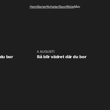
Hem
Serier
Nyheter
Sport
Nöje
Mer
Livsstil
1:06
4 AUGUSTI
1:0
 du bor
Så blir vädret där du bor