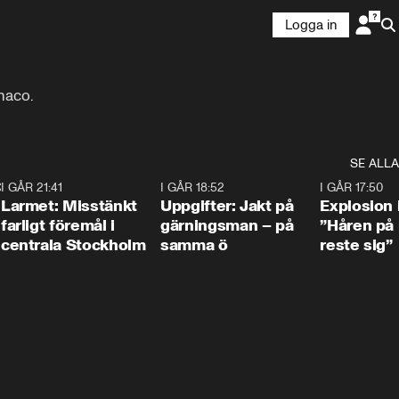
Logga in
SE ALLA
:30
6
I GÅR 21:41
0:35
I GÅR 18:52
0:33
I GÅR 17:50
Larmet: Misstänkt
Uppgifter: Jakt på
Explosion 
farligt föremål i
gärningsman – på
”Håren på
centrala Stockholm
samma ö
reste sig”