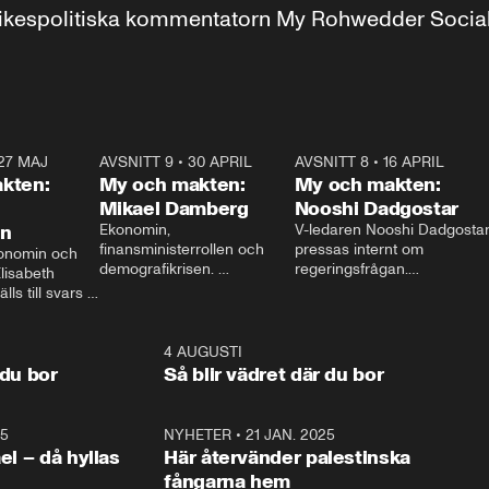
r inrikespolitiska kommentatorn My Rohwedder Soci
27 MAJ
3:51
AVSNITT 9
•
30 APRIL
24:00
AVSNITT 8
•
16 APRIL
25:1
kten:
My och makten:
My och makten:
Mikael Damberg
Nooshi Dadgostar
on
Ekonomin, 
V-ledaren Nooshi Dadgostar
finansministerrollen och 
pressas internt om 
onomin och 
demografikrisen. 
regeringsfrågan.

lisabeth 
Oppositionen ställs till svars 
I Aftonbladets 
ls till svars 
när Socialdemokraternas 
partiledarutfrågning ”My 
stern gästar 
Mikael Damberg gästar My 
och Makten” sätter hon ner 
My och Makten. 
och Makten. 
foten mot kritikerna:

1:06
4 AUGUSTI
1:0
– Vi ställer upp i val. Ska vi 
 du bor
Så blir vädret där du bor
vara med så sitter vi förstås 
25
1:22
NYHETER
•
21 JAN. 2025
0:5
ael – då hyllas
Här återvänder palestinska
fångarna hem