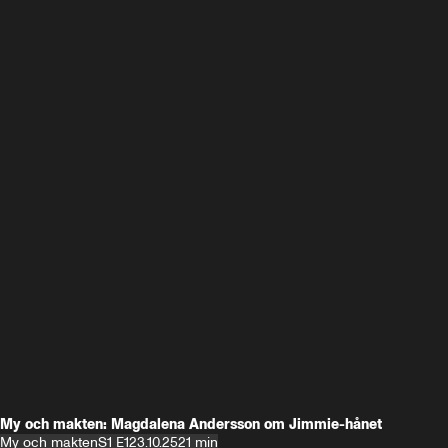
My och makten: Magdalena Andersson om Jimmie-hånet
My och makten
S1 E1
23.10.25
21 min