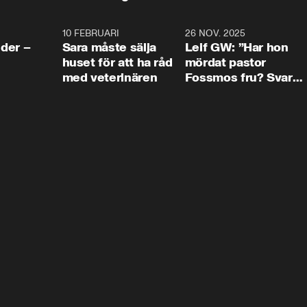
4:24
10 FEBRUARI
4:13
26 NOV. 2025
8:1
der –
Sara måste sälja
Leif GW: ”Har hon
huset för att ha råd
mördat pastor
med veterinären
Fossmos fru? Svar
nej.”