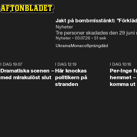
Jakt på bombmisstänkt: ”Förklä
Nyheter
Nyheter
•
03.07.26
•
51 sek
Ukraina
Monaco
Sprängdåd
I DAG 19:07
0:42
I DAG 12:19
0:45
I DAG 10:16
Dramatiska scenen –
Här knockas
Per-Inge fa
med mirakulöst slut
politikern på
hemmet – 
stranden
komma ut