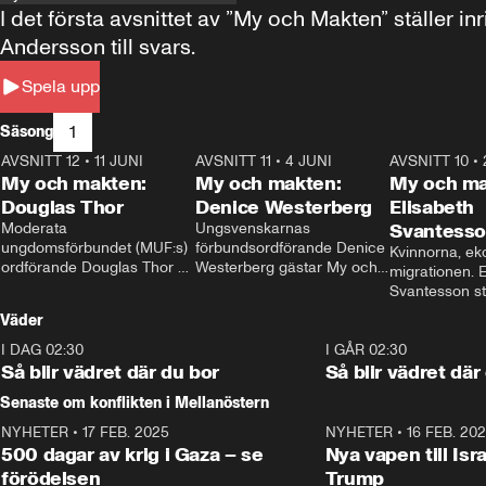
I det första avsnittet av ”My och Makten” ställe
Andersson till svars.
Spela upp
1
Säsong
AVSNITT 12
•
11 JUNI
26:27
AVSNITT 11
•
4 JUNI
23:40
AVSNITT 10
•
My och makten:
My och makten:
My och ma
Douglas Thor
Denice Westerberg
Elisabeth
Moderata 
Ungsvenskarnas 
Svantess
ungdomsförbundet (MUF:s) 
förbundsordförande Denice 
Kvinnorna, ek
ordförande Douglas Thor 
Westerberg gästar My och 
migrationen. E
gästar My och makten. I 
makten. I avsnittet 
Svantesson stäl
avsnittet diskuteras 
diskuteras migrationsfrågan 
när finansmini
Väder
tonårsutvisningarna och hur 
och hur SD ska locka 
Moderaterna ska locka 
kvinnliga väljare. 
I DAG 02:30
1:06
I GÅR 02:30
väljare till valet i höst. 
Så blir vädret där du bor
Så blir vädret där
Senaste om konflikten i Mellanöstern
NYHETER
•
17 FEB. 2025
0:45
NYHETER
•
16 FEB. 20
500 dagar av krig i Gaza – se
Nya vapen till Isr
förödelsen
Trump