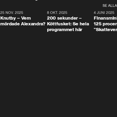
SE ALLA
3
25 NOV. 2025
31:05
8 OKT. 2025
4:29
4 JUNI 2025
Knutby – Vem
200 sekunder –
Finansmin
mördade Alexandra?
Köttfusket: Se hela
125 procent
programmet här
"Skattever
viktig uppg