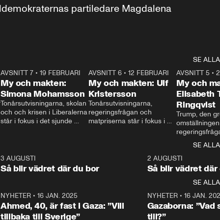
aldemokraternas partiledare Magdalena 
SE ALLA
7
AVSNITT 7
•
19 FEBRUARI
24:30
AVSNITT 6
•
12 FEBRUARI
27:30
AVSNITT 5
•
My och makten:
My och makten: Ulf
My och ma
Simona Mohamsson
Kristersson
Elisabeth
 
Tonårsutvisningarna, skolan 
Tonårsutvisningarna, 
Ringqvist
och och krisen i Liberalerna 
regeringsfrågan och 
Trump, den gr
står i fokus i det sjunde 
matpriserna står i fokus i 
omställningen
avsnittet av ”My och 
det sjätte avsnittet av ”My 
regeringsfråga
makten”. Se när 
och makten”. Se när 
centrum i det 
SE ALLA
Aftonbladets inrikespolitiska 
Aftonbladets inrikespolitiska 
avsnittet av ”
kommentator My 
kommentator My 
6
3 AUGUSTI
1:06
2 AUGUSTI
Makten”. Se nä
Rohwedder ställer 
Rohwedder ställer 
Så blir vädret där du bor
Så blir vädret där
Aftonbladets in
utbildnings- och 
statsminister Ulf Kristersson 
kommentator 
SE ALLA
integrationsminister Simona 
till svars.
Rohwedder stäl
Mohamsson till svars.
Centerpartiets
2
NYHETER
•
16 JAN. 2025
1:01
NYHETER
•
16 JAN. 20
Thand Ring till
Ahmed, 40, är fast i Gaza: ”Vill
Gazaborna: ”Vad s
tillbaka till Sverige”
till?”