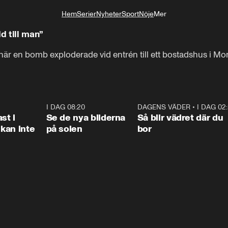
Hem
Serier
Nyheter
Sport
Nöje
Mer
Livsstil
dd till man”
1:26
I DAG 08:20
0:31
DAGENS VÄDER
•
I DAG 02
1:0
st i
Se de nya bilderna
Så blir vädret där du
kan inte
på solen
bor