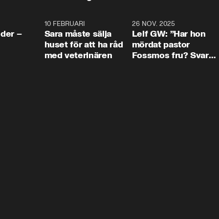
4:24
10 FEBRUARI
4:13
26 NOV. 2025
8:1
der –
Sara måste sälja
Leif GW: ”Har hon
huset för att ha råd
mördat pastor
med veterinären
Fossmos fru? Svar
nej.”