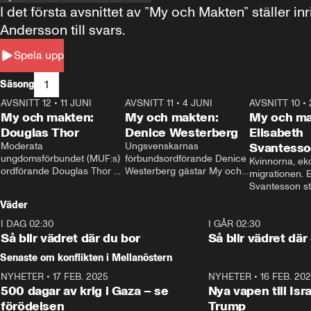
I det första avsnittet av ”My och Makten” ställe
Andersson till svars.
Spela upp
1
Säsong
AVSNITT 12
•
11 JUNI
26:27
AVSNITT 11
•
4 JUNI
23:40
AVSNITT 10
•
My och makten:
My och makten:
My och ma
Douglas Thor
Denice Westerberg
Elisabeth
Moderata 
Ungsvenskarnas 
Svantess
ungdomsförbundet (MUF:s) 
förbundsordförande Denice 
Kvinnorna, ek
ordförande Douglas Thor 
Westerberg gästar My och 
migrationen. E
gästar My och makten. I 
makten. I avsnittet 
Svantesson stäl
avsnittet diskuteras 
diskuteras migrationsfrågan 
när finansmini
Väder
tonårsutvisningarna och hur 
och hur SD ska locka 
Moderaterna ska locka 
kvinnliga väljare. 
I DAG 02:30
1:06
I GÅR 02:30
väljare till valet i höst. 
Så blir vädret där du bor
Så blir vädret där
Senaste om konflikten i Mellanöstern
NYHETER
•
17 FEB. 2025
0:45
NYHETER
•
16 FEB. 20
500 dagar av krig i Gaza – se
Nya vapen till Isr
förödelsen
Trump