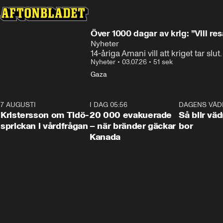
Över 1000 dagar av krig: ”Vill re
Nyheter
14-åriga Amani vill att kriget tar slut
Nyheter
•
03.07.26
•
51 sek
Gaza
7 AUGUSTI
0:42
I DAG 05:56
0:38
DAGENS VÄD
Kristersson om Tidö-
20 000 evakuerade
Så blir väd
sprickan i vårdfrågan
– när bränder gäckar
bor
Kanada