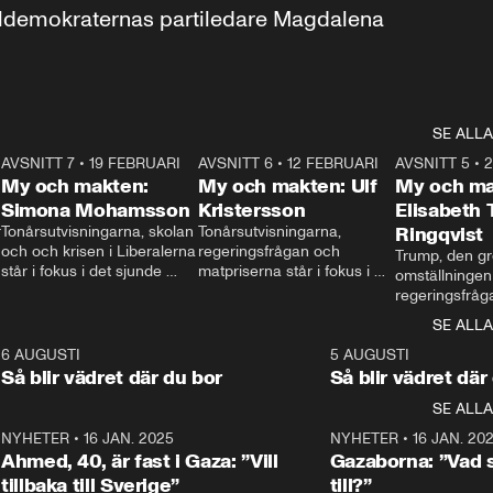
aldemokraternas partiledare Magdalena 
SE ALLA
7
AVSNITT 7
•
19 FEBRUARI
24:30
AVSNITT 6
•
12 FEBRUARI
27:30
AVSNITT 5
•
My och makten:
My och makten: Ulf
My och ma
Simona Mohamsson
Kristersson
Elisabeth
 
Tonårsutvisningarna, skolan 
Tonårsutvisningarna, 
Ringqvist
och och krisen i Liberalerna 
regeringsfrågan och 
Trump, den gr
står i fokus i det sjunde 
matpriserna står i fokus i 
omställningen
avsnittet av ”My och 
det sjätte avsnittet av ”My 
regeringsfråga
makten”. Se när 
och makten”. Se när 
centrum i det 
SE ALLA
Aftonbladets inrikespolitiska 
Aftonbladets inrikespolitiska 
avsnittet av ”
kommentator My 
kommentator My 
6
6 AUGUSTI
1:06
5 AUGUSTI
Makten”. Se nä
Rohwedder ställer 
Rohwedder ställer 
Så blir vädret där du bor
Så blir vädret där
Aftonbladets in
utbildnings- och 
statsminister Ulf Kristersson 
kommentator 
SE ALLA
integrationsminister Simona 
till svars.
Rohwedder stäl
Mohamsson till svars.
Centerpartiets
2
NYHETER
•
16 JAN. 2025
1:01
NYHETER
•
16 JAN. 20
Thand Ring till
Ahmed, 40, är fast i Gaza: ”Vill
Gazaborna: ”Vad s
tillbaka till Sverige”
till?”