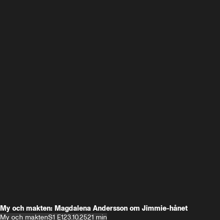
My och makten: Magdalena Andersson om Jimmie-hånet
My och makten
S1 E1
23.10.25
21 min