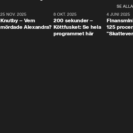
SE ALLA
3
25 NOV. 2025
31:05
8 OKT. 2025
4:29
4 JUNI 2025
Knutby – Vem
200 sekunder –
Finansmin
mördade Alexandra?
Köttfusket: Se hela
125 procent
programmet här
"Skattever
viktig uppg