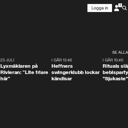
Logga in
SE ALLA
7
23 JULI
2:02
I GÅR 13:46
0:55
I GÅR 10:40
Lyxmäklaren på
Heffners
Rituals sl
Rivieran: "Lite friare
swingerklubb lockar
bebisparf
här"
kändisar
”Sjukaste”