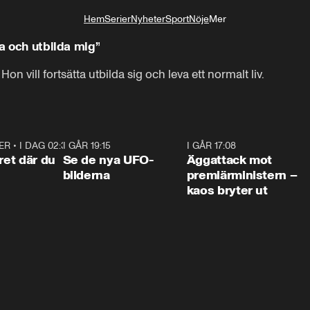
Hem
Serier
Nyheter
Sport
Nöje
Mer
Livsstil
sa och utbilda mig”
. Hon vill fortsätta utbilda sig och leva ett normalt liv.
ER
•
I DAG 02:30
1:06
I GÅR 19:15
0:36
I GÅR 17:08
0:3
ret där du
Se de nya UFO-
Äggattack mot
bilderna
premiärministern –
kaos bryter ut