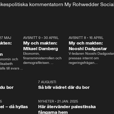
r inrikespolitiska kommentatorn My Rohwedder Soci
27 MAJ
3:51
AVSNITT 9
•
30 APRIL
24:00
AVSNITT 8
•
16 APRIL
25:1
kten:
My och makten:
My och makten:
Mikael Damberg
Nooshi Dadgostar
on
Ekonomin, 
V-ledaren Nooshi Dadgostar
finansministerrollen och 
pressas internt om 
onomin och 
demografikrisen. 
regeringsfrågan.

lisabeth 
Oppositionen ställs till svars 
I Aftonbladets 
ls till svars 
när Socialdemokraternas 
partiledarutfrågning ”My 
stern gästar 
Mikael Damberg gästar My 
och Makten” sätter hon ner 
My och Makten. 
och Makten. 
foten mot kritikerna:

1:06
7 AUGUSTI
1:0
– Vi ställer upp i val. Ska vi 
 du bor
Så blir vädret där du bor
vara med så sitter vi förstås 
25
1:22
NYHETER
•
21 JAN. 2025
0:5
ael – då hyllas
Här återvänder palestinska
fångarna hem