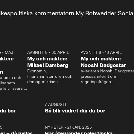
r inrikespolitiska kommentatorn My Rohwedder Soci
27 MAJ
3:51
AVSNITT 9
•
30 APRIL
24:00
AVSNITT 8
•
16 APRIL
25:1
kten:
My och makten:
My och makten:
Mikael Damberg
Nooshi Dadgostar
on
Ekonomin, 
V-ledaren Nooshi Dadgostar
finansministerrollen och 
pressas internt om 
onomin och 
demografikrisen. 
regeringsfrågan.

lisabeth 
Oppositionen ställs till svars 
I Aftonbladets 
ls till svars 
när Socialdemokraternas 
partiledarutfrågning ”My 
stern gästar 
Mikael Damberg gästar My 
och Makten” sätter hon ner 
My och Makten. 
och Makten. 
foten mot kritikerna:

1:06
7 AUGUSTI
1:0
– Vi ställer upp i val. Ska vi 
 du bor
Så blir vädret där du bor
vara med så sitter vi förstås 
25
1:22
NYHETER
•
21 JAN. 2025
0:5
ael – då hyllas
Här återvänder palestinska