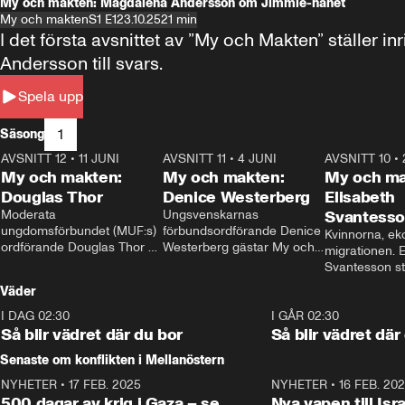
My och makten: Magdalena Andersson om Jimmie-hånet
My och makten
S1 E1
23.10.25
21 min
I det första avsnittet av ”My och Makten” ställe
Andersson till svars.
Spela upp
1
Säsong
AVSNITT 12
•
11 JUNI
26:27
AVSNITT 11
•
4 JUNI
23:40
AVSNITT 10
•
My och makten:
My och makten:
My och ma
Douglas Thor
Denice Westerberg
Elisabeth
Moderata 
Ungsvenskarnas 
Svantess
ungdomsförbundet (MUF:s) 
förbundsordförande Denice 
Kvinnorna, ek
ordförande Douglas Thor 
Westerberg gästar My och 
migrationen. E
gästar My och makten. I 
makten. I avsnittet 
Svantesson stäl
avsnittet diskuteras 
diskuteras migrationsfrågan 
när finansmini
Väder
tonårsutvisningarna och hur 
och hur SD ska locka 
Moderaterna ska locka 
kvinnliga väljare. 
I DAG 02:30
1:06
I GÅR 02:30
väljare till valet i höst. 
Så blir vädret där du bor
Så blir vädret där
Senaste om konflikten i Mellanöstern
NYHETER
•
17 FEB. 2025
0:45
NYHETER
•
16 FEB. 20
500 dagar av krig i Gaza – se
Nya vapen till Isr