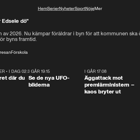
Hem
Serier
Nyheter
Sport
Nöje
Mer
Livsstil
 Edsele dö”
an av 2026. Nu kämpar föräldrar i byn för att kommunen ska 
ör byns framtid. 
resan
Förskola
ER
•
I DAG 02:30
1:06
I GÅR 19:15
0:36
I GÅR 17:08
0:3
ret där du
Se de nya UFO-
Äggattack mot
bilderna
premiärministern –
kaos bryter ut