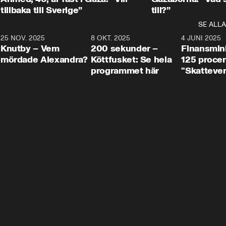
tillbaka till Sverige”
till?”
SE ALLA
3
25 NOV. 2025
31:05
8 OKT. 2025
4:29
4 JUNI 2025
Knutby – Vem
200 sekunder –
Finansmin
mördade Alexandra?
Köttfusket: Se hela
125 procent
programmet här
"Skattever
viktig uppg