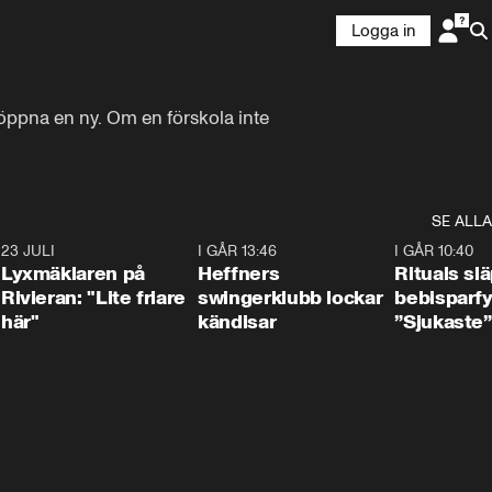
Logga in
öppna en ny. Om en förskola inte 
SE ALLA
7
23 JULI
2:02
I GÅR 13:46
0:55
I GÅR 10:40
Lyxmäklaren på
Heffners
Rituals sl
Rivieran: "Lite friare
swingerklubb lockar
bebisparf
här"
kändisar
”Sjukaste”