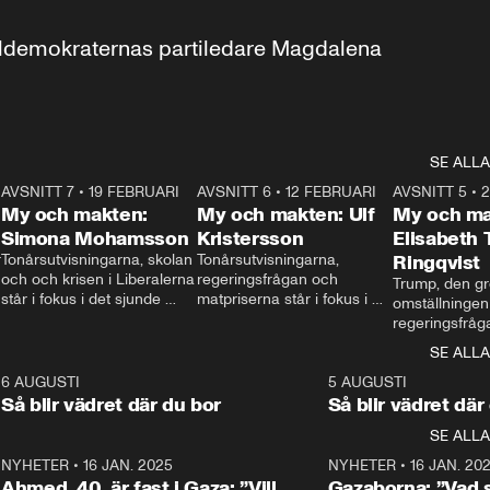
aldemokraternas partiledare Magdalena 
SE ALLA
7
AVSNITT 7
•
19 FEBRUARI
24:30
AVSNITT 6
•
12 FEBRUARI
27:30
AVSNITT 5
•
My och makten:
My och makten: Ulf
My och ma
Simona Mohamsson
Kristersson
Elisabeth
 
Tonårsutvisningarna, skolan 
Tonårsutvisningarna, 
Ringqvist
och och krisen i Liberalerna 
regeringsfrågan och 
Trump, den gr
står i fokus i det sjunde 
matpriserna står i fokus i 
omställningen
avsnittet av ”My och 
det sjätte avsnittet av ”My 
regeringsfråga
makten”. Se när 
och makten”. Se när 
centrum i det 
SE ALLA
Aftonbladets inrikespolitiska 
Aftonbladets inrikespolitiska 
avsnittet av ”
kommentator My 
kommentator My 
6
6 AUGUSTI
1:06
5 AUGUSTI
Makten”. Se nä
Rohwedder ställer 
Rohwedder ställer 
Så blir vädret där du bor
Så blir vädret där
Aftonbladets in
utbildnings- och 
statsminister Ulf Kristersson 
kommentator 
SE ALLA
integrationsminister Simona 
till svars.
Rohwedder stäl
Mohamsson till svars.
Centerpartiets
2
NYHETER
•
16 JAN. 2025
1:01
NYHETER
•
16 JAN. 20
Thand Ring till
Ahmed, 40, är fast i Gaza: ”Vill
Gazaborna: ”Vad s