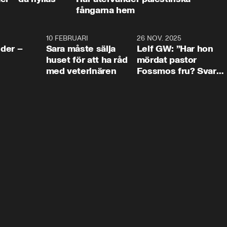
fångarna hem
4:24
10 FEBRUARI
4:13
26 NOV. 2025
8:1
der –
Sara måste sälja
Leif GW: ”Har hon
huset för att ha råd
mördat pastor
med veterinären
Fossmos fru? Svar
nej.”