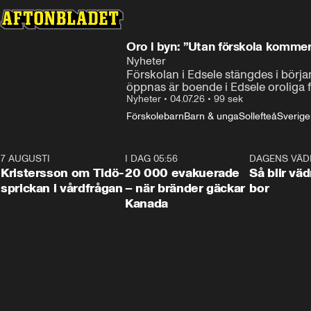
Oro i byn: ”Utan förskola kommer
Nyheter
Förskolan i Edsele stängdes i börj
öppnas är boende i Edsele oroliga f
Nyheter
•
04.07.26
•
99 sek
Förskolebarn
Barn & unga
Sollefteå
Sverige
7 AUGUSTI
0:42
I DAG 05:56
0:38
DAGENS VÄD
Kristersson om Tidö-
20 000 evakuerade
Så blir väd
sprickan i vårdfrågan
– när bränder gäckar
bor
Kanada