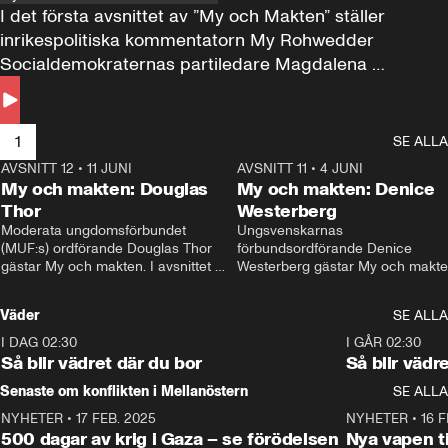
I det första avsnittet av ”My och Makten” ställer 
inrikespolitiska kommentatorn My Rohwedder 
Socialdemokraternas partiledare Magdalena 
Andersson till svars.
1
SE ALLA
AVSNITT 12
•
11 JUNI
26:27
AVSNITT 11
•
4 JUNI
2
My och makten: Douglas
My och makten: Denice
Thor
Westerberg
Moderata ungdomsförbundet 
Ungsvenskarnas 
(MUF:s) ordförande Douglas Thor 
förbundsordförande Denice 
gästar My och makten. I avsnittet 
Westerberg gästar My och makten.
diskuteras tonårsutvisningarna och 
avsnittet diskuteras migrationsfrå
hur Moderaterna ska locka väljare till 
och hur SD ska locka kvinnliga 
Väder
SE ALLA
valet i höst. 
väljare. 
I DAG 02:30
1:06
I GÅR 02:30
Så blir vädret där du bor
Så blir vädr
Senaste om konflikten i Mellanöstern
SE ALLA
NYHETER
•
17 FEB. 2025
0:45
NYHETER
•
16 F
500 dagar av krig i Gaza – se förödelsen
Nya vapen ti