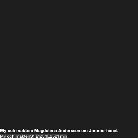
My och makten: Magdalena Andersson om Jimmie-hånet
My och makten
S1 E1
23.10.25
21 min