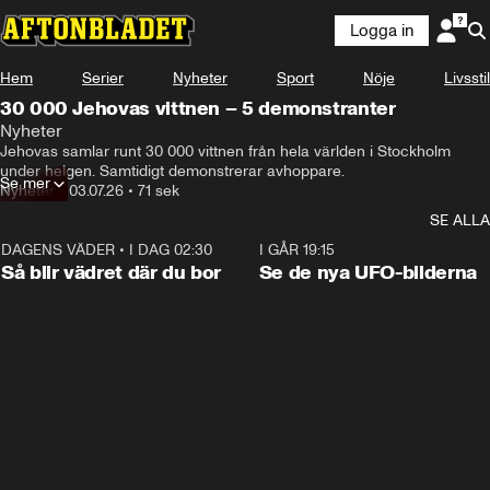
Logga in
Hem
Serier
Nyheter
Sport
Nöje
Livsstil
30 000 Jehovas vittnen – 5 demonstranter
Nyheter
Jehovas samlar runt 30 000 vittnen från hela världen i Stockholm 
under helgen. Samtidigt demonstrerar avhoppare.
Se mer
Nyheter
•
03.07.26
•
71 sek
SE ALLA
DAGENS VÄDER
•
I DAG 02:30
1:06
I GÅR 19:15
Så blir vädret där du bor
Se de nya UFO-bilderna