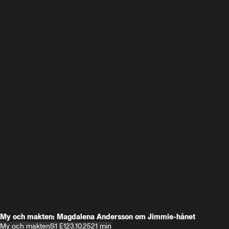
My och makten: Magdalena Andersson om Jimmie-hånet
My och makten
S1 E1
23.10.25
21 min