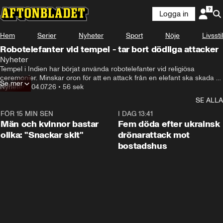
Logga in
Hem
Serier
Nyheter
Sport
Nöje
Livsstil
Robotelefanter vid tempel - tar bort dödliga attacker
Nyheter
Tempel i Indien har börjat använda robotelefanter vid religiösa 
ceremonier. Minskar oron för att en attack från en elefant ska skada 
Se mer
eller döda människor som deltar i festivalerna.
Nyheter
•
04.07.26
•
56 sek
SE ALLA
FÖR 15 MIN SEN
1:11
I DAG 13:41
Män och kvinnor bastar
Fem döda efter ukrainsk
olika: "Snackar skit"
drönarattack mot
bostadshus