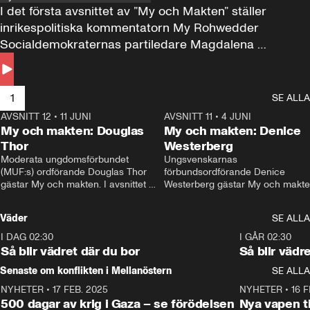
I det första avsnittet av ”My och Makten” ställer 
inrikespolitiska kommentatorn My Rohwedder 
Socialdemokraternas partiledare Magdalena 
Andersson till svars.
1
SE ALLA
AVSNITT 12
•
11 JUNI
26:27
AVSNITT 11
•
4 JUNI
2
My och makten: Douglas
My och makten: Denice
Thor
Westerberg
Moderata ungdomsförbundet 
Ungsvenskarnas 
(MUF:s) ordförande Douglas Thor 
förbundsordförande Denice 
gästar My och makten. I avsnittet 
Westerberg gästar My och makten.
diskuteras tonårsutvisningarna och 
avsnittet diskuteras migrationsfrå
hur Moderaterna ska locka väljare till 
och hur SD ska locka kvinnliga 
Väder
SE ALLA
valet i höst. 
väljare. 
I DAG 02:30
1:06
I GÅR 02:30
Så blir vädret där du bor
Så blir vädr
Senaste om konflikten i Mellanöstern
SE ALLA
NYHETER
•
17 FEB. 2025
0:45
NYHETER
•
16 F
500 dagar av krig i Gaza – se förödelsen
Nya vapen ti