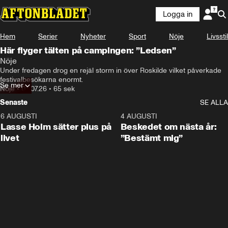
Logga in
Hem
Serier
Nyheter
Sport
Nöje
Livsstil
Här flyger tälten på campingen: ”Ledsen”
Nöje
Under fredagen drog en rejäl storm in över Roskilde vilket påverkade 
festivalbesökarna enormt. 
Se mer
Nöje
•
03.07.26
•
65 sek
Senaste
SE ALLA
6 AUGUSTI
1:04
4 AUGUSTI
Lasse Holm sätter plus på
Beskedet om nästa år:
livet
”Bestämt mig”