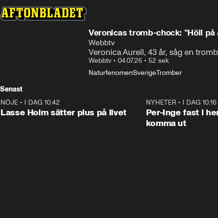
Veronicas tromb-chock: "Höll på 
Webbtv
Veronica Aurell, 43 år, såg en tromb
Webbtv
•
04.07.26
•
52 sek
Naturfenomen
Sverige
Tromber
Senast
NÖJE
•
I DAG 10:42
1:04
NYHETER
•
I DAG 10:16
Lasse Holm sätter plus på livet
Per-Inge fast i h
komma ut