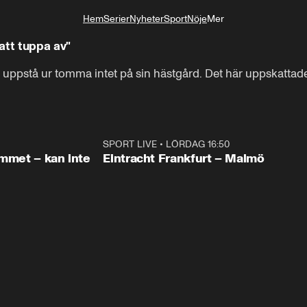
Hem
Serier
Nyheter
Sport
Nöje
Mer
Livsstil
att tuppa av"
 uppstå ur tomma intet på sin hästgård. Det här uppskattades
1:26
SPORT LIVE
•
LÖRDAG 16:50
Plus
emmet – kan inte
Eintracht Frankfurt – Malmö