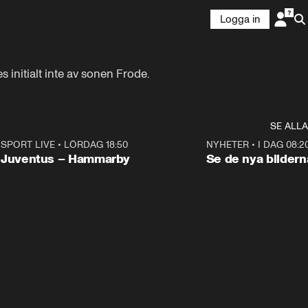
Logga in
 initialt inte av sonen Frode. 
SE ALLA
SPORT LIVE
•
LÖRDAG 18:50
NYHETER
•
I DAG 08:2
Plus
Juventus – Hammarby
Se de nya bildern