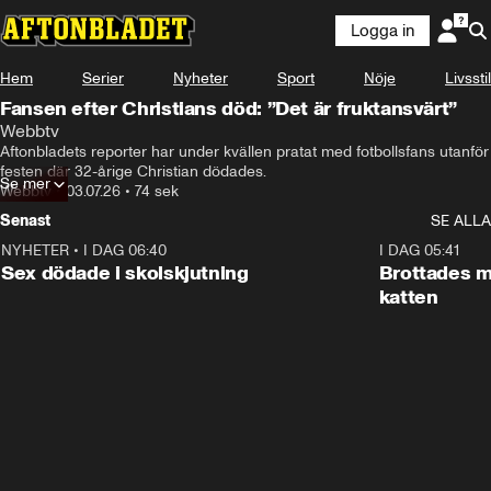
Logga in
Hem
Serier
Nyheter
Sport
Nöje
Livsstil
Fansen efter Christians död: ”Det är fruktansvärt”
Webbtv
Aftonbladets reporter har under kvällen pratat med fotbollsfans utanför 
festen där 32-årige Christian dödades. 
Se mer
Webbtv
•
03.07.26
•
74 sek
Senast
SE ALLA
NYHETER
•
I DAG 06:40
0:35
I DAG 05:41
Sex dödade i skolskjutning
Brottades m
katten