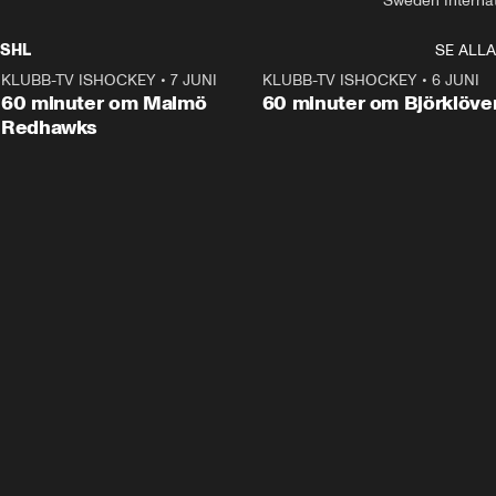
Sweden Interna
SHL
SE ALLA
KLUBB-TV ISHOCKEY
•
7 JUNI
1:02:53
KLUBB-TV ISHOCKEY
•
6 JUNI
1:0
Plus
60 minuter om Malmö
60 minuter om Björklöve
Redhawks