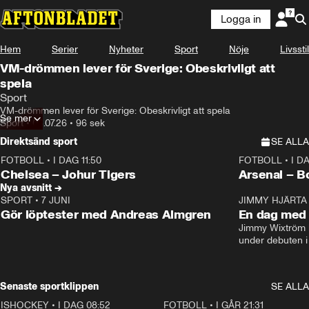
Logga in
Hem
Serier
Nyheter
Sport
Nöje
Livsstil
VM-drömmen lever för Sverige: Obeskrivligt att
spela
Sport
VM-drömmen lever för Sverige: Obeskrivligt att spela
Se mer
Sport
•
03.07.26
•
96 sek
Direktsänd sport
SE ALLA
FOTBOLL
•
I DAG 11:50
FOTBOLL
•
I D
Plus
Plus
Chelsea – Johur Tigers
Arsenal – B
Nya avsnitt →
SPORT
•
7 JUNI
16:36
JIMMY HJÄRTA
Gör löptester med Andreas Almgren
En dag med 
Jimmy Wixtröm 
under debuten i
Senaste sportklippen
SE ALLA
ISHOCKEY
•
I DAG 08:52
1:08
FOTBOLL
•
I GÅR 21:31