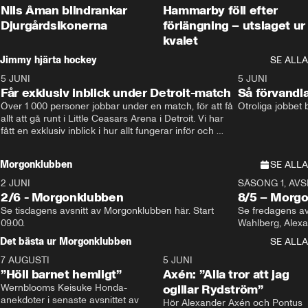
Nils Åman blindrankar
Hammarby föll efter
Djurgårdsikonerna
förlängning – utslaget ur
kvalet
Jimmy hjärta hockey
SE ALLA
5 JUNI
11:14
5 JUNI
Får exklusiv inblick under Detroit-match
Så förvandl
Över 1 000 personer jobbar under en match, för att få 
Otroliga jobbet
allt att gå runt i Little Ceasars Arena i Detroit. Vi har 
fått en exklusiv inblick i hur allt fungerar inför och 
under match i världens bästa hockeyliga
Morgonklubben
SE ALLA
2 JUNI
SÄSONG 1, AVSN
2/6 - Morgonklubben
8/5 – Morg
Se tisdagens avsnitt av Morgonklubben här. Start 
Se fredagens av
09.00. 
Det bästa ur Morgonklubben
SE ALLA
7 AUGUSTI
1:14
5 JUNI
”Höll barnet hemligt”
Axén: ”Alla tror att jag
Wernblooms Keisuke Honda-
ogillar Rydström”
anekdoter i senaste avsnittet av 
Hör Alexander Axén och Pontus 