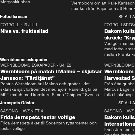
Morgonklubben
Wernbloom om att Kalle Karlsson 
sparken från Bajen och att Henrik
Rydström tar över
Fotbollsresan
SE ALLA
FOTBOLL
•
16 JULI
0:44
FOTBOLLSRES
Niva vs. fruktsallad
Bakom kulis
skräck: ”Kry
Vad gör man som
med fotbollsres
Wernblooms eskapader
WERNBLOOMS ESKAPADER
•
S4, E2
38:23
WERNBLOOMS 
Wernbloom på match i Malmö – skjutsar
Wernbloom 
Jansson: ”Färdtjänst”
Harvestad 
Pontus Wernbloom är i Malmö och grottar i det 
Från åtta gubbar 
skånska självförtroendet med Björn Ranelid, går på 
Marcus Lager sta
MFF-match med komikern Simon ”Chippen” Svensson 
folk i Linköping
och hjälper skadade stjärnbacken Pontus Jansson 
och Wernbloom kl
Jernspets Gästar
SE ALLA
hem. 
SÄSONG 1, AVSNITT 4
13:37
SÄSONG 1, AVS
Frida Jernspets testar voltige
Bakom kuli
Frida Jernspets åker till Södertörn ryttarcenter och 
Internation
testar voltige
Frida Jernspets 