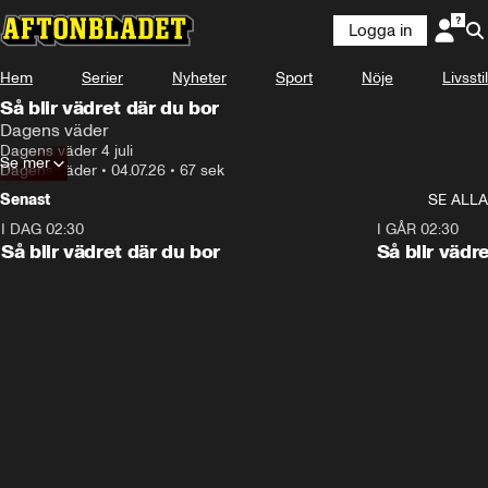
Logga in
Hem
Serier
Nyheter
Sport
Nöje
Livsstil
Så blir vädret där du bor
Dagens väder
Dagens väder 4 juli
Se mer
Dagens väder
•
04.07.26
•
67 sek
Senast
SE ALLA
I DAG 02:30
1:06
I GÅR 02:30
Så blir vädret där du bor
Så blir vädr