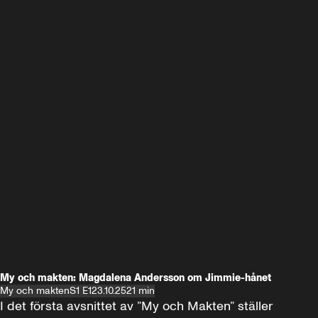
My och makten: Magdalena Andersson om Jimmie-hånet
My och makten
S1 E1
23.10.25
21 min
I det första avsnittet av ”My och Makten” ställer 