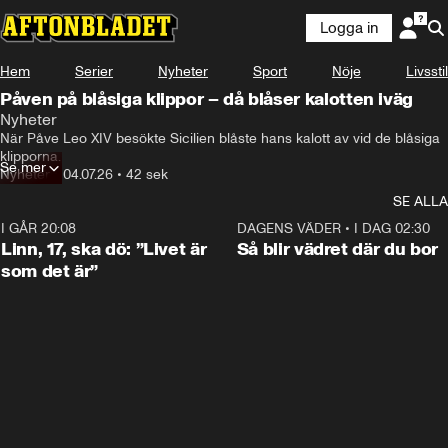
Logga in
Hem
Serier
Nyheter
Sport
Nöje
Livsstil
Påven på blåsiga klippor – då blåser kalotten iväg
Nyheter
När Påve Leo XIV besökte Sicilien blåste hans kalott av vid de blåsiga 
klipporna.
Se mer
Nyheter
•
04.07.26
•
42 sek
SE ALLA
I GÅR 20:08
4:36
DAGENS VÄDER
•
I DAG 02:30
Linn, 17, ska dö: ”Livet är
Så blir vädret där du bor
som det är”