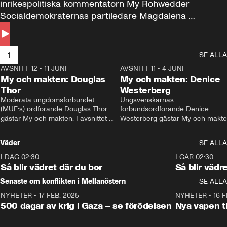
inrikespolitiska kommentatorn My Rohwedder 
Socialdemokraternas partiledare Magdalena 
Andersson till svars.
1
SE ALLA
AVSNITT 12
•
11 JUNI
26:27
AVSNITT 11
•
4 JUNI
2
My och makten: Douglas
My och makten: Denice
Thor
Westerberg
Moderata ungdomsförbundet 
Ungsvenskarnas 
(MUF:s) ordförande Douglas Thor 
förbundsordförande Denice 
gästar My och makten. I avsnittet 
Westerberg gästar My och makten.
diskuteras tonårsutvisningarna och 
avsnittet diskuteras migrationsfrå
hur Moderaterna ska locka väljare till 
och hur SD ska locka kvinnliga 
Väder
SE ALLA
valet i höst. 
väljare. 
I DAG 02:30
1:06
I GÅR 02:30
Så blir vädret där du bor
Så blir vädr
Senaste om konflikten i Mellanöstern
SE ALLA
NYHETER
•
17 FEB. 2025
0:45
NYHETER
•
16 F
500 dagar av krig i Gaza – se förödelsen
Nya vapen ti