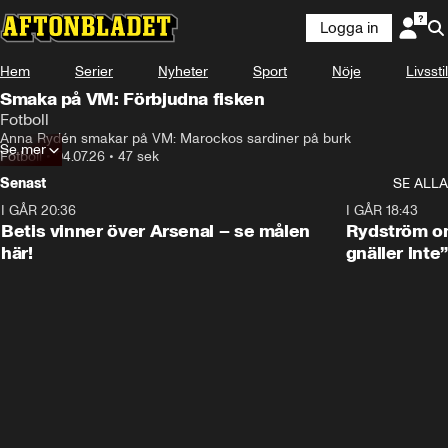
Logga in
Hem
Serier
Nyheter
Sport
Nöje
Livsstil
Smaka på VM: Förbjudna fisken
Fotboll
Anna Rydén smakar på VM: Marockos sardiner på burk
Se mer
Fotboll
•
04.07.26
•
47 sek
Senast
SE ALLA
I GÅR 20:36
1:30
I GÅR 18:43
Betis vinner över Arsenal – se målen
Rydström om
här!
gnäller inte”